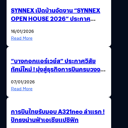
SYNNEX เปิดบ้านจัดงาน “SYNNEX
OPEN HOUSE 2026” ประกาศ
ทิศทางกลยุทธ์ยุค AI มุ่งสู่เป้าหมายราย
16/01/2026
ได้ 53,000 ล้านบาท
Read More
“บางกอกแอร์เวย์ส” ประกาศวิสัย
ทัศน์ใหม่ ! มุ่งสู่ธุรกิจการบินครบวงจร
สู่การเติบโตอย่างยั่งยืน เพื่อโลกและ
07/01/2026
สังคม
Read More
การบินไทยรับมอบ A321neo ลำแรก !
ปักธงน่านฟ้าเอเชียแปซิฟิก