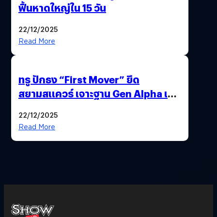
ฟื้นหาดใหญ่ใน 15 วัน
22/12/2025
Read More
ทรู ปักธง “First Mover” ยึด
สยามสแควร์ เจาะฐาน Gen Alpha เมื่อ
ประสบการณ์คือแบรนด์ใหม่ของโลก
22/12/2025
ยุคถัดไป
Read More