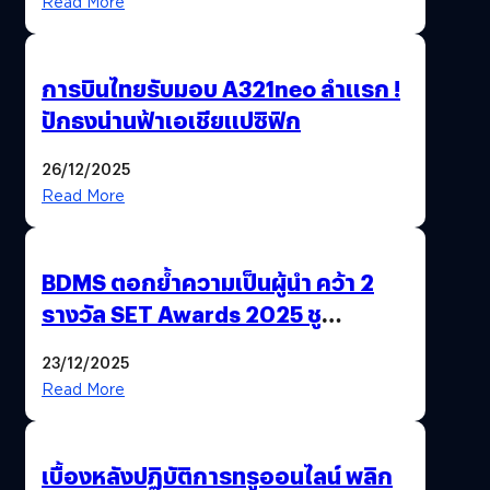
Read More
การบินไทยรับมอบ A321neo ลำแรก !
ปักธงน่านฟ้าเอเชียแปซิฟิก
26/12/2025
Read More
BDMS ตอกย้ำความเป็นผู้นำ คว้า 2
รางวัล SET Awards 2025 ชู
นวัตกรรม AI “BURT” ปฏิวัติระบบ
23/12/2025
สุขภาพไทยสู่ความยั่งยืน
Read More
เบื้องหลังปฏิบัติการทรูออนไลน์ พลิก