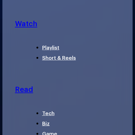
Watch
Playlist
Short & Reels
Read
Tech
Biz
Game