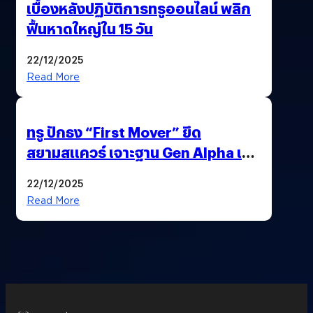
เบื้องหลังปฏิบัติการทรูออนไลน์ พลิก
ฟื้นหาดใหญ่ใน 15 วัน
22/12/2025
Read More
ทรู ปักธง “First Mover” ยึด
สยามสแควร์ เจาะฐาน Gen Alpha เมื่อ
ประสบการณ์คือแบรนด์ใหม่ของโลก
22/12/2025
ยุคถัดไป
Read More