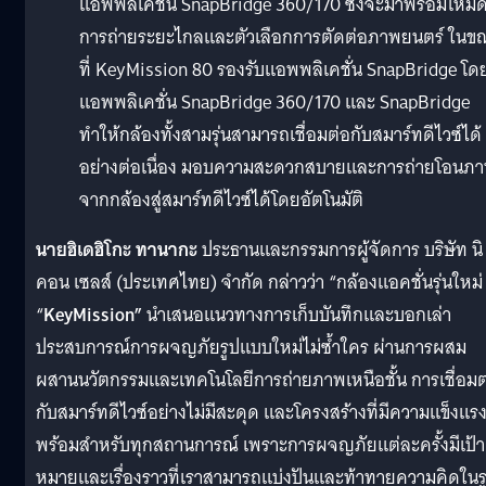
แอพพลิเคชั่น SnapBridge 360/170 ซึ่งจะมาพร้อมโหม
การถ่ายระยะไกลและตัวเลือกการตัดต่อภาพยนตร์ ในข
ที่ KeyMission 80 รองรับแอพพลิเคชั่น SnapBridge โด
แอพพลิเคชั่น SnapBridge 360/170 และ SnapBridge
ทำให้กล้องทั้งสามรุ่นสามารถเชื่อมต่อกับสมาร์ทดีไวซ์ได้
อย่างต่อเนื่อง มอบความสะดวกสบายและการถ่ายโอนภ
จากกล้องสู่สมาร์ทดีไวซ์ได้โดยอัตโนมัติ
นายฮิเดฮิโกะ ทานากะ
ประธานและกรรมการผู้จัดการ บริษัท นิ
คอน เซลส์ (ประเทศไทย) จำกัด กล่าวว่า “กล้องแอคชั่นรุ่นใหม่
“
KeyMission”
นำเสนอแนวทางการเก็บบันทึกและบอกเล่า
ประสบการณ์การผจญภัยรูปแบบใหม่ไม่ซ้ำใคร ผ่านการผสม
ผสานนวัตกรรมและเทคโนโลยีการถ่ายภาพเหนือชั้น การเชื่อมต
กับสมาร์ทดีไวซ์อย่างไม่มีสะดุด และโครงสร้างที่มีความแข็งแร
พร้อมสำหรับทุกสถานการณ์ เพราะการผจญภัยแต่ละครั้งมีเป้า
หมายและเรื่องราวที่เราสามารถแบ่งปันและท้าทายความคิดในร