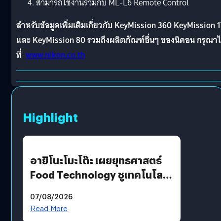
สามารถใช้งานร่วมกับ
ML-L6
Remote Control
สำหรับข้อมูลเพิ่มเติมเกี่ยวกับ KeyMission 360 KeyMission 
และ KeyMission 80 รวมถึงผลิตภัณฑ์อื่นๆ ของนิคอน กรุณา
ที่
www.nikon.co.th
Highlight
อายิโนะโมะโต๊ะ เผยยุทธศาสตร์
Food Technology ชูเทคโนโลยี
“AminoScience” เจาะอินไซต์ผู้
07/08/2026
บริโภคและ B2B
Read More