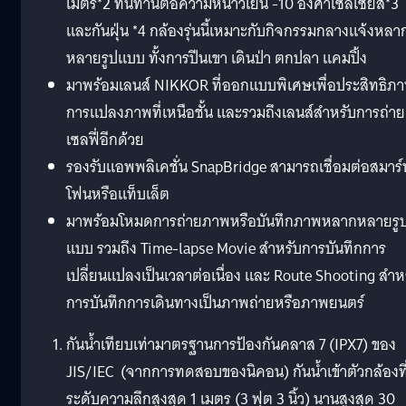
เมตร*2 ทนทานต่อความหนาวเย็น -10 องศาเซลเซียส*3
และกันฝุ่น *4 กล้องรุ่นนี้เหมาะกับกิจกรรมกลางแจ้งหลา
หลายรูปแบบ ทั้งการปีนเขา เดินป่า ตกปลา แคมปิ้ง
มาพร้อมเลนส์ NIKKOR ที่ออกแบบพิเศษเพื่อประสิทธิภ
การแปลงภาพที่เหนือชั้น และรวมถึงเลนส์สำหรับการถ่าย
เซลฟี่อีกด้วย
รองรับแอพพลิเคชั่น SnapBridge สามารถเชื่อมต่อสมาร์
โฟนหรือแท็บเล็ต
มาพร้อมโหมดการถ่ายภาพหรือบันทึกภาพหลากหลายรู
แบบ รวมถึง Time-lapse Movie สำหรับการบันทึกการ
เปลี่ยนแปลงเป็นเวลาต่อเนื่อง และ Route Shooting สำห
การบันทึกการเดินทางเป็นภาพถ่ายหรือภาพยนตร์
กันน้ำเทียบเท่ามาตรฐานการป้องกันคลาส 7 (IPX7) ของ
JIS/IEC (จากการทดสอบของนิคอน) กันน้ำเข้าตัวกล้องที
ระดับความลึกสูงสุด 1 เมตร (3 ฟุต 3 นิ้ว) นานสูงสุด 30