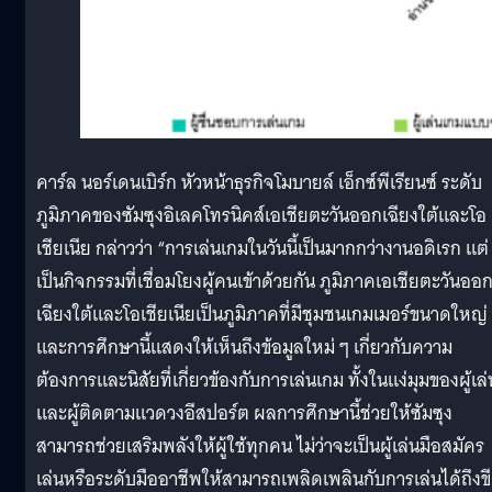
คาร์ล นอร์เดนเบิร์ก หัวหน้าธุรกิจโมบายล์ เอ็กซ์พีเรียนซ์ ระดับ
ภูมิภาคของซัมซุงอิเลคโทรนิคส์เอเชียตะวันออกเฉียงใต้และโอ
เชียเนีย กล่าวว่า “การเล่นเกมในวันนี้เป็นมากกว่างานอดิเรก แต่
เป็นกิจกรรมที่เชื่อมโยงผู้คนเข้าด้วยกัน ภูมิภาคเอเชียตะวันออ
เฉียงใต้และโอเชียเนียเป็นภูมิภาคที่มีชุมชนเกมเมอร์ขนาดใหญ่
และการศึกษานี้แสดงให้เห็นถึงข้อมูลใหม่ ๆ เกี่ยวกับความ
ต้องการและนิสัยที่เกี่ยวข้องกับการเล่นเกม ทั้งในแง่มุมของผู้เล่
และผู้ติดตามแวดวงอีสปอร์ต ผลการศึกษานี้ช่วยให้ซัมซุง
สามารถช่วยเสริมพลังให้ผู้ใช้ทุกคน ไม่ว่าจะเป็นผู้เล่นมือสมัคร
เล่นหรือระดับมืออาชีพให้สามารถเพลิดเพลินกับการเล่นได้ถึงข