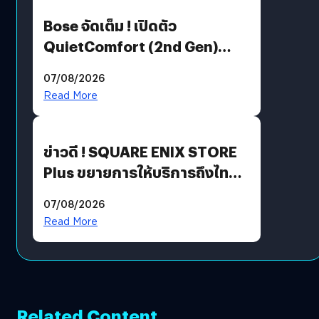
Bose จัดเต็ม ! เปิดตัว
QuietComfort (2nd Gen)
ฟีเจอร์ใหม่เพียบ แต่ราคาเดิม
07/08/2026
Read More
ข่าวดี ! SQUARE ENIX STORE
Plus ขยายการให้บริการถึงไทย
แล้ว ซื้อสินค้าลิขสิทธิ์แท้ได้
07/08/2026
โดยตรง
Read More
Related Content