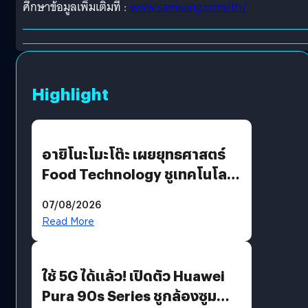
ศึกษาข้อมูลเพิ่มเติมที่ :
www.samsung.com/th/
Highlight
อายิโนะโมะโต๊ะ เผยยุทธศาสตร์
Food Technology ชูเทคโนโลยี
“AminoScience” เจาะอินไซต์ผู้
07/08/2026
บริโภคและ B2B
Read More
ใช้ 5G ได้แล้ว! เปิดตัว Huawei
Pura 90s Series ชูกล้องซูม