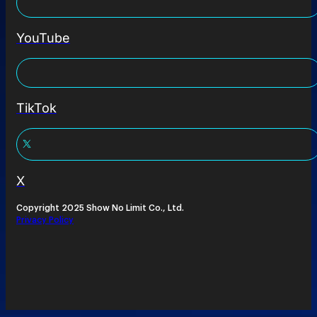
YouTube
TikTok
X
Copyright 2025 Show No Limit Co., Ltd.
Privacy Policy