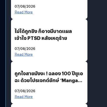
200 MP ในรุ่นท็อป
07/08/2026
Read More
ไม่ได้ถูกยิง ก็อาจมีบาดแผล
เข้าใจ PTSD หลังเหตุร้าย
07/08/2026
Read More
ถูกใจสายมังงะ ! ฉลอง 100 ปีชูเอ
ฉะ ด้วยโปรเจกต์ยักษ์ ‘Manga
Million’ เปิดให้อ่านฟรี 1 ล้านหน้า
07/08/2026
มีภาษาไทยด้วย
Read More