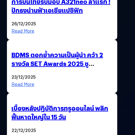
การบินไทยรับมอบ A321neo ลำแรก !
ปักธงน่านฟ้าเอเชียแปซิฟิก
26/12/2025
Read More
BDMS ตอกย้ำความเป็นผู้นำ คว้า 2
รางวัล SET Awards 2025 ชู
นวัตกรรม AI “BURT” ปฏิวัติระบบ
23/12/2025
สุขภาพไทยสู่ความยั่งยืน
Read More
เบื้องหลังปฏิบัติการทรูออนไลน์ พลิก
ฟื้นหาดใหญ่ใน 15 วัน
22/12/2025