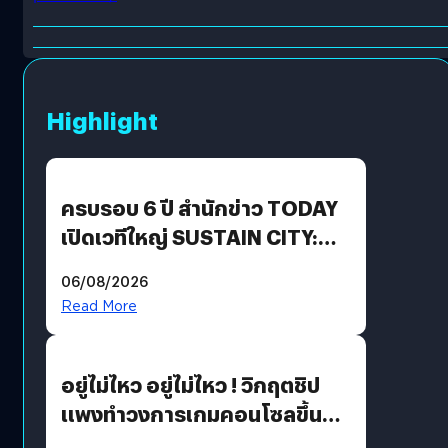
Highlight
ครบรอบ 6 ปี สำนักข่าว TODAY
เปิดเวทีใหญ่ SUSTAIN CITY:
THE GREEN TRANSITION ถก
06/08/2026
แนวทางปรับตัวสู่เศรษฐกิจสี
Read More
เขียวอย่างยั่งยืน
อยู่ไม่ไหว อยู่ไม่ไหว ! วิกฤตชิป
แพงทำวงการเกมคอนโซลขึ้น
ราคายับ แบบนี้เกมเมอร์อยู่ยังไง