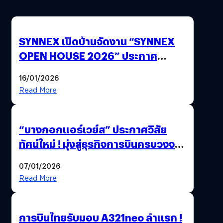
SYNNEX เปิดบ้านจัดงาน “SYNNEX
OPEN HOUSE 2026” ประกาศ
ทิศทางกลยุทธ์ยุค AI มุ่งสู่เป้าหมายราย
16/01/2026
ได้ 53,000 ล้านบาท
Read More
“บางกอกแอร์เวย์ส” ประกาศวิสัย
ทัศน์ใหม่ ! มุ่งสู่ธุรกิจการบินครบวงจร
สู่การเติบโตอย่างยั่งยืน เพื่อโลกและ
07/01/2026
สังคม
Read More
การบินไทยรับมอบ A321neo ลำแรก !