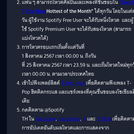
แฟน ๆ สามารถโหวตศิลปินและเพลงที่ชื่นชอบใน
“
Spoti
T-Pop Now
Hottest of the Month”
ได้ทุกวัน โดยในแต่
วัน ผู้ใช้งาน Spotify Free User จะได้รับหนึ่งโหวต และผู้
ใช้ Spotify Premium User จะได้รับสองโหวต (สามารถ
แบ่งโหวตได้)
การโหวตรอบแรกเริ่มตั้งแต่วันที่
1 สิงหาคม 2567 เวลา 00.00 น. ถึงวัน
ที่ 25 สิงหาคม 2567 เวลา 23.59 น. และเริ่มโหวตใหม่ทุกว
เวลา 00.00 น. ตามเวลาประเทศไทย
เข้าไปฟังเพลย์ลิสต์
T-Pop Now
เพื่อติดตามฟังเพลง T-
Pop ฮิตติดกระแส และแชร์เพลงที่คุณชื่นชอบลงโซเชียลม
เดีย
กดติดตาม @Spotify
TH ใน
Facebook
,
Instagram
,
X
และ
TikTok
เพื่อติดตา
การอัปเดตอันดับผลโหวตและการแสดงจาก