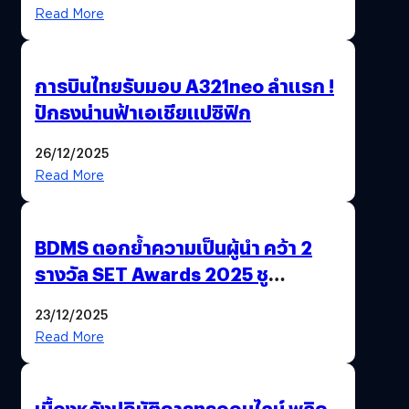
สังคม
Read More
การบินไทยรับมอบ A321neo ลำแรก !
ปักธงน่านฟ้าเอเชียแปซิฟิก
26/12/2025
Read More
BDMS ตอกย้ำความเป็นผู้นำ คว้า 2
รางวัล SET Awards 2025 ชู
นวัตกรรม AI “BURT” ปฏิวัติระบบ
23/12/2025
สุขภาพไทยสู่ความยั่งยืน
Read More
เบื้องหลังปฏิบัติการทรูออนไลน์ พลิก