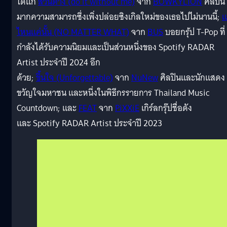
ได้แก่
ส่วนต่าง (do it without me)
จาก
BOWKYLION
ศิลปิน
มากความสามารถซึ่งเพิ่งปล่อยซิงเกิลใหม่ของเธอไปไม่นานนี้;
แ
ไหนแค่นั้น (NO MATTER WHAT)
จาก
BUS
บอยกรุ้ป T-Pop ที่
กำลังได้รับความนิยมและเป็นส่วนหนึ่งของ Spotify RADAR
Artist ประจำปี 2024 อีก
ด้วย;
ขึ้นใจ (Unforgettable)
จาก
NuNew
ศิลปินและนักแสดง
ขวัญใจมหาชน และหนึ่งในพิธีกรรายการ Thailand Music
Countdown; และ
FEAT
จาก
PiXXiE
เกิร์ลกรุ๊ปชื่อดัง
และ Spotify RADAR Artist ประจำปี 2023