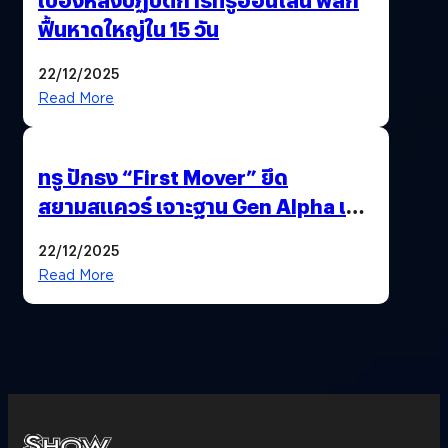
ฟื้นหาดใหญ่ใน 15 วัน
22/12/2025
Read More
ทรู ปักธง “First Mover” ยึด
สยามสแควร์ เจาะฐาน Gen Alpha เมื่อ
ประสบการณ์คือแบรนด์ใหม่ของโลก
22/12/2025
ยุคถัดไป
Read More