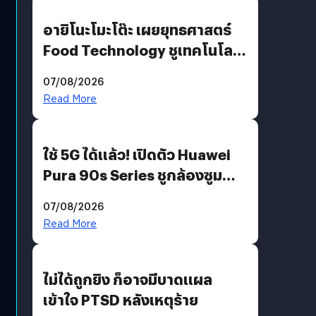
อายิโนะโมะโต๊ะ เผยยุทธศาสตร์
Food Technology ชูเทคโนโลยี
“AminoScience” เจาะอินไซต์ผู้
07/08/2026
บริโภคและ B2B
Read More
ใช้ 5G ได้แล้ว! เปิดตัว Huawei
Pura 90s Series ชูกล้องซูม
200 MP ในรุ่นท็อป
07/08/2026
Read More
ไม่ได้ถูกยิง ก็อาจมีบาดแผล
เข้าใจ PTSD หลังเหตุร้าย