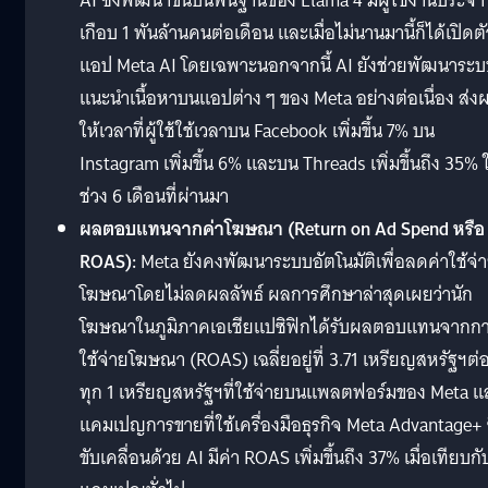
AI ซึ่งพัฒนาขึ้นบนพื้นฐานของ Llama 4 มีผู้ใช้งานประจำ
เกือบ 1 พันล้านคนต่อเดือน และเมื่อไม่นานมานี้ก็ได้เปิดตั
แอป Meta AI โดยเฉพาะนอกจากนี้ AI ยังช่วยพัฒนาระ
แนะนำเนื้อหาบนแอปต่าง ๆ ของ Meta อย่างต่อเนื่อง ส่ง
ให้เวลาที่ผู้ใช้ใช้เวลาบน Facebook เพิ่มขึ้น 7% บน
Instagram เพิ่มขึ้น 6% และบน Threads เพิ่มขึ้นถึง 35% 
ช่วง 6 เดือนที่ผ่านมา
ผลตอบแทนจากค่าโฆษณา (Return on Ad Spend หรือ
ROAS):
Meta ยังคงพัฒนาระบบอัตโนมัติเพื่อลดค่าใช้จ่
โฆษณาโดยไม่ลดผลลัพธ์ ผลการศึกษาล่าสุดเผยว่านัก
โฆษณาในภูมิภาคเอเชียแปซิฟิกได้รับผลตอบแทนจากก
ใช้จ่ายโฆษณา (ROAS) เฉลี่ยอยู่ที่ 3.71 เหรียญสหรัฐฯต่
ทุก 1 เหรียญสหรัฐฯที่ใช้จ่ายบนแพลตฟอร์มของ Meta แ
แคมเปญการขายที่ใช้เครื่องมือธุรกิจ Meta Advantage+ ซ
ขับเคลื่อนด้วย AI มีค่า ROAS เพิ่มขึ้นถึง 37% เมื่อเทียบกั