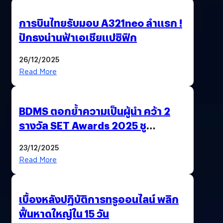
การบินไทยรับมอบ A321neo ลำแรก !
ปักธงน่านฟ้าเอเชียแปซิฟิก
26/12/2025
Read More
BDMS ตอกย้ำความเป็นผู้นำ คว้า 2
รางวัล SET Awards 2025 ชู
นวัตกรรม AI “BURT” ปฏิวัติระบบ
23/12/2025
สุขภาพไทยสู่ความยั่งยืน
Read More
เบื้องหลังปฏิบัติการทรูออนไลน์ พลิก
ฟื้นหาดใหญ่ใน 15 วัน