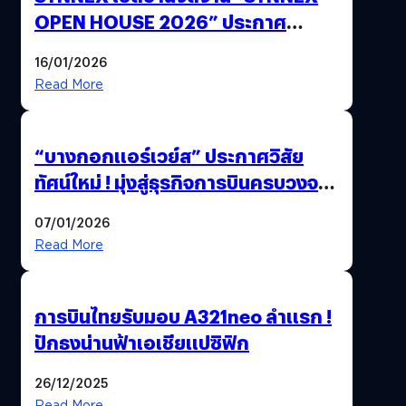
OPEN HOUSE 2026” ประกาศ
ทิศทางกลยุทธ์ยุค AI มุ่งสู่เป้าหมายราย
16/01/2026
ได้ 53,000 ล้านบาท
Read More
“บางกอกแอร์เวย์ส” ประกาศวิสัย
ทัศน์ใหม่ ! มุ่งสู่ธุรกิจการบินครบวงจร
สู่การเติบโตอย่างยั่งยืน เพื่อโลกและ
07/01/2026
สังคม
Read More
การบินไทยรับมอบ A321neo ลำแรก !
ปักธงน่านฟ้าเอเชียแปซิฟิก
26/12/2025
Read More