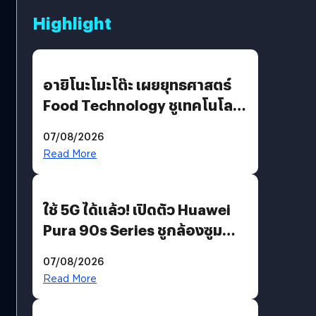
Highlight
อายิโนะโมะโต๊ะ เผยยุทธศาสตร์
Food Technology ชูเทคโนโลยี
“AminoScience” เจาะอินไซต์ผู้
07/08/2026
บริโภคและ B2B
Read More
ใช้ 5G ได้แล้ว! เปิดตัว Huawei
Pura 90s Series ชูกล้องซูม
200 MP ในรุ่นท็อป
07/08/2026
Read More