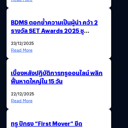
BDMS ตอกย้ำความเป็นผู้นำ คว้า 2
รางวัล SET Awards 2025 ชู
นวัตกรรม AI “BURT” ปฏิวัติระบบ
23/12/2025
สุขภาพไทยสู่ความยั่งยืน
Read More
เบื้องหลังปฏิบัติการทรูออนไลน์ พลิก
ฟื้นหาดใหญ่ใน 15 วัน
22/12/2025
Read More
ทรู ปักธง “First Mover” ยึด