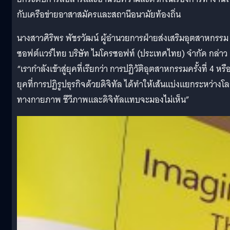
กับเครือข่ายอาสาสมัครและสถานีอนามัยท้องถิ่น
นางสาวศิริพร พัชรวัฒน์ ผู้อำนวยการฝ่ายส่งเสริมอุตสาหกรรม
ซอฟต์แวร์ไทย บริษัท ไมโครซอฟท์ (ประเทศไทย) จำกัด กล่าว
“เรากำลังเข้าสู่ยุคที่เรียกว่า การปฏิวัติอุตสาหกรรมครั้งที่ 4 หรื
ยุคที่การปฏิรูปธุรกิจด้วยดิจิทัล ได้ทำให้เส้นแบ่งแยกระหว่างโ
ทางกายภาพ ชีวีภาพและดิจิทัลแทบจะมองไม่เห็น”