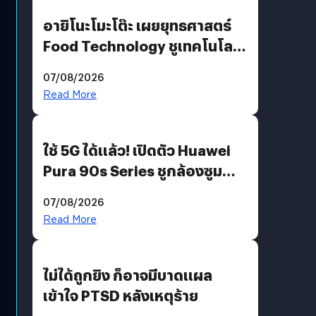
อายิโนะโมะโต๊ะ เผยยุทธศาสตร์
Food Technology ชูเทคโนโลยี
“AminoScience” เจาะอินไซต์ผู้
07/08/2026
บริโภคและ B2B
Read More
ใช้ 5G ได้แล้ว! เปิดตัว Huawei
Pura 90s Series ชูกล้องซูม
200 MP ในรุ่นท็อป
07/08/2026
Read More
ไม่ได้ถูกยิง ก็อาจมีบาดแผล
เข้าใจ PTSD หลังเหตุร้าย