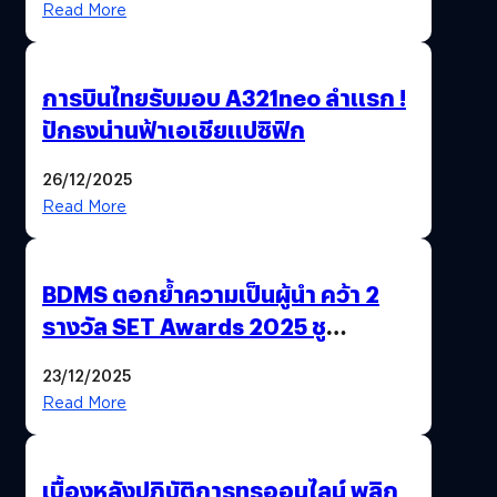
Read More
การบินไทยรับมอบ A321neo ลำแรก !
ปักธงน่านฟ้าเอเชียแปซิฟิก
26/12/2025
Read More
BDMS ตอกย้ำความเป็นผู้นำ คว้า 2
รางวัล SET Awards 2025 ชู
นวัตกรรม AI “BURT” ปฏิวัติระบบ
23/12/2025
สุขภาพไทยสู่ความยั่งยืน
Read More
เบื้องหลังปฏิบัติการทรูออนไลน์ พลิก