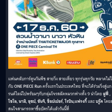
แฟนคลับการ์ตูนวันพีซ สายวิ่ง สายเที่ยว ทุกรุ่นทุกวัย พลาดไม่ไ
กับ
ONE PIECE Run
ครั้งแรกในประเทศไทย ที่จะได้ร่วมวิ่งสู่แก
รนด์ไลน์ไปพร้อมๆกับกลุ่มโจรสลัดหมวกฟางทั้ง 9 นำโดย
ลูฟี่ ,
โซโล, นามิ, อุซป, ซันจิ, ช็อปเปอร์, โรบิน,แฟรงกี้
และ
บรู๊ค
โดยผู้
สนใจสามารถหาซื้อบัตรได้แล้ววันนี้ที่