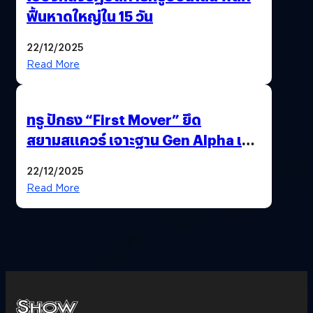
ฟื้นหาดใหญ่ใน 15 วัน
22/12/2025
Read More
ทรู ปักธง “First Mover” ยึด
สยามสแควร์ เจาะฐาน Gen Alpha เมื่อ
ประสบการณ์คือแบรนด์ใหม่ของโลก
22/12/2025
ยุคถัดไป
Read More