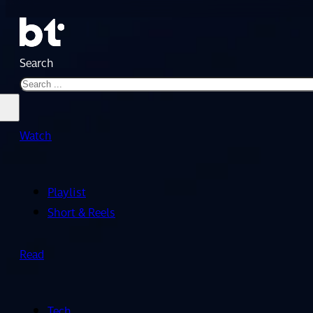
Search
Watch
Playlist
Short & Reels
Read
Tech