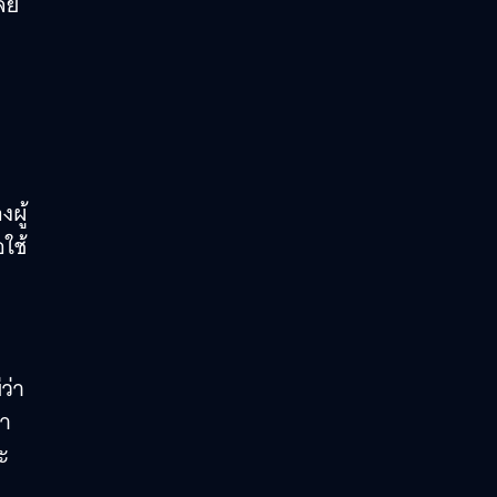
เลย
ผู้
ใช้
ว่า
หา
ะ