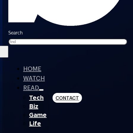
Search
HOME
WATCH
READ
Tech
CONTACT
Biz
Game
Life