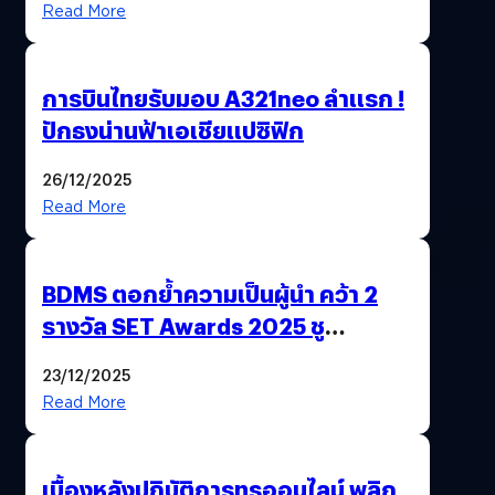
Read More
การบินไทยรับมอบ A321neo ลำแรก !
ปักธงน่านฟ้าเอเชียแปซิฟิก
26/12/2025
Read More
BDMS ตอกย้ำความเป็นผู้นำ คว้า 2
รางวัล SET Awards 2025 ชู
นวัตกรรม AI “BURT” ปฏิวัติระบบ
23/12/2025
สุขภาพไทยสู่ความยั่งยืน
Read More
เบื้องหลังปฏิบัติการทรูออนไลน์ พลิก