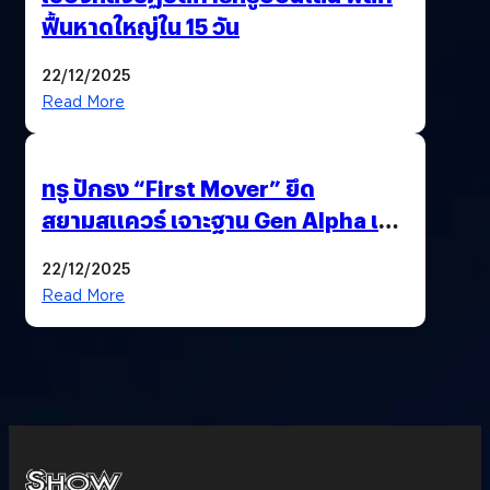
ฟื้นหาดใหญ่ใน 15 วัน
22/12/2025
Read More
ทรู ปักธง “First Mover” ยึด
สยามสแควร์ เจาะฐาน Gen Alpha เมื่อ
ประสบการณ์คือแบรนด์ใหม่ของโลก
22/12/2025
ยุคถัดไป
Read More