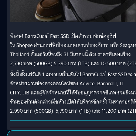
®
พิเศษ
! BarraCuda
Fast SSD
เปิดตัวรอบเอ็กซ์คลูซีฟ
ใน
Shopee
ผ่านออฟฟิเชียลแอคเคานท์ของซีเกท
หรือ
Seagat
Thailand
ตั้งแต่วันนี้จนถึง 31 มีนาคมนี้ ด้วยราคาพิเศษเพียง
2
,
790 บาท (500
GB
) 5
,
390 บาท (1
TB
) และ 10
,
500 บาท (2
T
®
ทั้งนี้ ตั้งแต่วันที่ 1 เมษายนเป็นต้นไป
BarraCuda
Fast SSD
จะว
จำหน่ายผ่านช่องทางออนไลน์ของ
Advice, BananaIT, IT
CITY,
JIB
และผู้จัดจำหน่ายที่ได้รับอนุญาตจากซีเกท รวมถึงหน
ร้านของร้านดังกล่าวเมื่อห้างเปิดให้บริการอีกครั้ง ในราคาปกติที
2
,
990 บาท (500
GB
)
5
,
790 บาท (1
TB
) และ 11
,
200 บาท (2
T