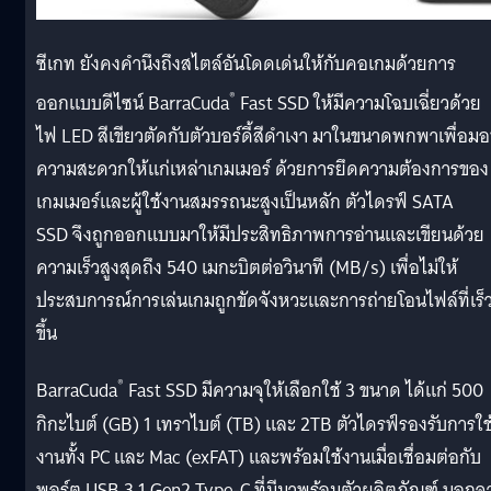
ซีเกท ยังคงคำนึงถึงสไตล์อันโดดเด่นให้กับคอเกมด้วยการ
®
ออกแบบดีไซน์
BarraCuda
Fast SSD
ให้มีความโฉบเฉี่ยวด้วย
ไฟ
LED
สีเขียวตัดกับตัวบอร์ดี้สีดำเงา มาในขนาดพกพาเพื่อม
ความสะดวกให้แก่เหล่าเกมเมอร์ ด้วยการยึดความต้องการของ
เกมเมอร์และผู้ใช้งานสมรรถนะสูงเป็นหลัก ตัวไดรฟ์
SATA
SSD
จึงถูกออกแบบมาให้มีประสิทธิภาพการอ่านและเขียนด้วย
ความเร็วสูงสุดถึง 540 เมกะบิตต่อวินาที
(MB/s)
เพื่อไม่ให้
ประสบการณ์การเล่นเกมถูกขัดจังหวะและการถ่ายโอนไฟล์ที่เร็
ขึ้น
®
BarraCuda
Fast SSD
มีความจุให้เลือกใช้
3
ขนาด ได้แก่ 500
กิกะไบต์ (
GB) 1
เทราไบต์ (
TB)
และ 2
TB
ตัวไดรฟ์รองรับการใช
งานทั้ง
PC
และ
Mac
(
exFAT)
และพร้อมใช้งานเมื่อเชื่อมต่อกับ
พอร์ต
USB 3.1 Gen2 Type-C
ที่มีมาพร้อมตัวผลิตภัณฑ์ นอกจ