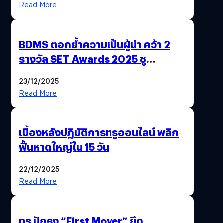
Read More
BDMS ตอกย้ำความเป็นผู้นำ คว้า 2
รางวัล SET Awards 2025 ชู
นวัตกรรม AI “BURT” ปฏิวัติระบบ
23/12/2025
สุขภาพไทยสู่ความยั่งยืน
Read More
เบื้องหลังปฏิบัติการทรูออนไลน์ พลิก
ฟื้นหาดใหญ่ใน 15 วัน
22/12/2025
Read More
ทรู ปักธง “First Mover” ยึด