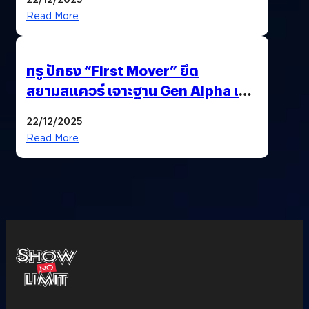
Read More
ทรู ปักธง “First Mover” ยึด
สยามสแควร์ เจาะฐาน Gen Alpha เมื่อ
ประสบการณ์คือแบรนด์ใหม่ของโลก
22/12/2025
ยุคถัดไป
Read More