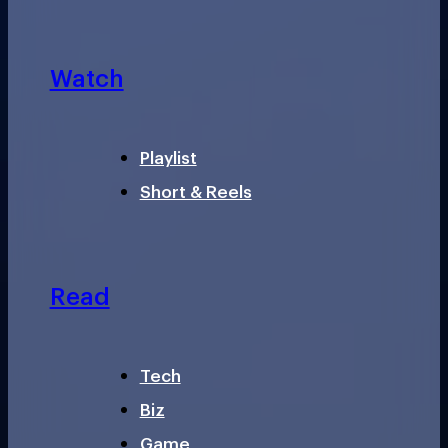
Watch
Playlist
Short & Reels
Read
Tech
Biz
Game