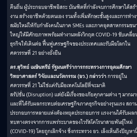
คืนถิ่น ผู้ประกอบอาชีพอิสระ บัณฑิตที่กำลังจบการศึกษาได้สร้
งาน สร้างอาชีพด้วยตนเอง รวมทั้งเพิ่มทักษะชั้นสูงและการทำ
สมัยใหม่ให้กับกำลังคนในภาค SMEs และภาคอุตสาหกรรมขน
ใหญ่ให้มีศักยภาพพร้อมทำงานหลังวิกฤต COVID-19 ขับเคลื่อ
ธุรกิจให้เดินต่อ ฟื้นฟูเศรษฐกิจของประเทศและรับมือโลกใน
ศตวรรษที่ 21 อย่างยั่งยืน
ดร.สุวิทย์ เมษินทรีย์ รัฐมนตรีว่าการกระทรวงการอุดมศึกษา
วิทยาศาสตร์ วิจัยและนวัตกรรม (อว.) กล่าวว่า
การอยู่ใน
ศตวรรษที่ 21 ไม่ใช่แค่รับมือเทคโนโลยีที่จะมาดิ
สรัปชั่น (Disruption) แต่ยังมีเรื่องของภัยคุกคามต่าง ๆ มากม
และที่ได้รับผลกระทบต่อเศรษฐกิจภาคธุรกิจอย่างรุนแรง สถา
ประกอบการหลายแห่งต้องหยุดประกอบการ แรงงานได้รับผล
ทบทางตรงจากการแพร่ระบาดของไวรัสโคโรนาสายพันธุ์ใหม่
(COVID-19) โดยถูกเลิกจ้าง ซึ่งกระทรวง อว. เล็งเห็นถึงปัญหานี