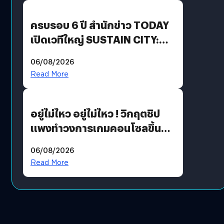
ปันผล 0.10 บาท/หุ้น
ครบรอบ 6 ปี สำนักข่าว TODAY
เปิดเวทีใหญ่ SUSTAIN CITY:
THE GREEN TRANSITION ถก
06/08/2026
แนวทางปรับตัวสู่เศรษฐกิจสี
Read More
เขียวอย่างยั่งยืน
อยู่ไม่ไหว อยู่ไม่ไหว ! วิกฤตชิป
แพงทำวงการเกมคอนโซลขึ้น
ราคายับ แบบนี้เกมเมอร์อยู่ยังไง
06/08/2026
?
Read More