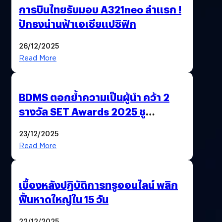
การบินไทยรับมอบ A321neo ลำแรก !
ปักธงน่านฟ้าเอเชียแปซิฟิก
26/12/2025
Read More
BDMS ตอกย้ำความเป็นผู้นำ คว้า 2
รางวัล SET Awards 2025 ชู
นวัตกรรม AI “BURT” ปฏิวัติระบบ
23/12/2025
สุขภาพไทยสู่ความยั่งยืน
Read More
เบื้องหลังปฏิบัติการทรูออนไลน์ พลิก
ฟื้นหาดใหญ่ใน 15 วัน
22/12/2025