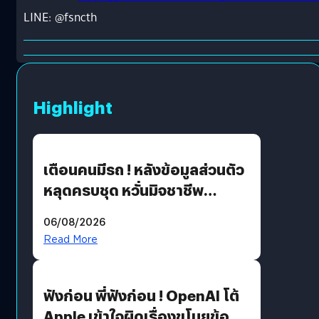
LINE: @fsncth
Highlight
เตือนคนมีรถ ! หลังข้อมูลส่วนตัว
หลุดครบชุด หวั่นมิจชาชีพ
สวมรอย ล่าสุดพบแล้วเกิดจาก
06/08/2026
รหัสผ่านหลุด ไม่ใช่แฮ็กเกอร์
Read More
ฟังก่อน พี่ฟังก่อน ! OpenAI โต้
Apple เข้าใจผิดเรื่องขโมยข้อมูล