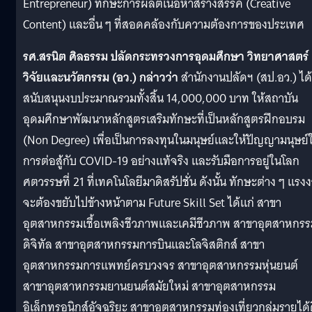
Entrepreneur) ทักษะการผลิตเนื้อหาสร้างสรรค์ (Creative
Content) และอื่น ๆ ที่สอดคล้องกับความต้องการของประเทศ
รศ.สรนิต ศิลธรรม ปลัดกระทรวงการอุดมศึกษา วิทยาศาสตร์
วิจัยและนวัตกรรม (อว.) กล่าวว่า
สำนักงานปลัดฯ (สป.อว.) ได้
สนับสนุนงบประมาณรวมทั้งสิ้น 14,000,000 บาท ให้สถาบัน
อุดมศึกษาพัฒนาหลักสูตรเสริมทักษะที่เป็นหลักสูตรฝึกอบรม
(Non Degree) เพื่อเป็นการลงทุนในมนุษย์และให้ปัญญามนุษย์
การต่อสู้กับ COVID-19 อย่างแท้จริง และรับมือการอยู่ในโลก
ศตวรรษที่ 21 ที่เทคโนโลยีมาดิสรัปชั่น ดังนั้น ทักษะต่าง ๆ แรง
จะต้องขยับไปข้างหน้าตาม Future Skill Set ได้แก่ สาขา
อุตสาหกรรมเชื้อเพลิงชีวภาพและเคมีชีวภาพ สาขาอุตสาหกร
ดิจิทัล สาขาอุตสาหกรรมการบินและโลจิสติกส์ สาขา
อุตสาหกรรมการแพทย์ครบวงจร สาขาอุตสาหกรรมหุ่นยนต์
สาขาอุตสาหกรรมยานยนต์สมัยใหม่ สาขาอุตสาหกรรม
อิเล็กทรอนิกส์อัจฉริยะ สาขาอุตสาหกรรมท่องเที่ยวกลุ่มรายได้