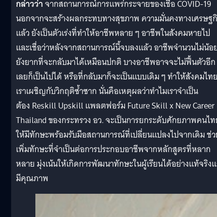
กล่าวว่า
จากสถานการณ์การแพร่กระจายของเชื้อ COVID-19
นอกจากจะสร้างผลกระทบทางสุขภาพ ความมั่นคงทางเศรษฐก
แล้ว ยังเป็นตัวเร่งที่ทำให้อาชีพหลาย ๆ อาชีพในสังคมหายไป
และเชื่อว่าหลังจากสถานการณ์นี้จบลงแล้ว อาชีพจำนวนไม่น้อย
ยังยากที่จะกลับมาได้เหมือนปกติ บางอาชีพอาจจะไม่ฟื้นตัวอีก
เลยก็เป็นไปได้ หรือที่กลับมาก็จะเป็นแบบเดิม ๆ ทำให้สังคมไท
เราเผชิญกับวิกฤติซ้ำซาก นั่นคือเหตุผลว่าทำไมเราจำเป็น
ต้อง Reskill Upskill แพลตฟอร์ม Future Skill x New Career
Thailand ของกระทรวง อว. จะเป็นการยกระดับศักยภาพคนไท
ให้มีทักษะพร้อมรับมือสถานการณ์ที่เปลี่ยนแปลงไปจากเดิม ช่ว
เพิ่มทักษะที่จำเป็นต่อการประกอบอาชีพจากหลักสูตรที่หลาก
หลาย มุ่งเน้นให้เกิดการพัฒนาทักษะในผู้เรียนได้อย่างแท้จริง
มีคุณภาพ