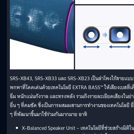
SRS-XB43, SRS-XB33 และ SRS-XB23 เป็นลำโพงไร้สายแบบ
พกพาที่โดดเด่นด้วยเทคโนโลยี EXTRA BASS™ ให้เสียงเบสที่เต
อิ่ม หนักแน่นกังวาล และทรงพลัง รวมถึงรายละเอียดเสียงในย่
อื่น ๆ ที่คมชัด ซึ่งเป็นการผสมผสานการทำงานของเทคโนโลยี อื
ๆ ที่พัฒนาขึ้นมาใช้ร่วมกันมากมาย อาทิ
X-Balanced Speaker Unit – เทคโนโลยีที่ช่วยสร้างมิติใ