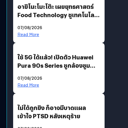
อายิโนะโมะโต๊ะ เผยยุทธศาสตร์
Food Technology ชูเทคโนโลยี
“AminoScience” เจาะอินไซต์ผู้
07/08/2026
บริโภคและ B2B
Read More
ใช้ 5G ได้แล้ว! เปิดตัว Huawei
Pura 90s Series ชูกล้องซูม
200 MP ในรุ่นท็อป
07/08/2026
Read More
ไม่ได้ถูกยิง ก็อาจมีบาดแผล
เข้าใจ PTSD หลังเหตุร้าย