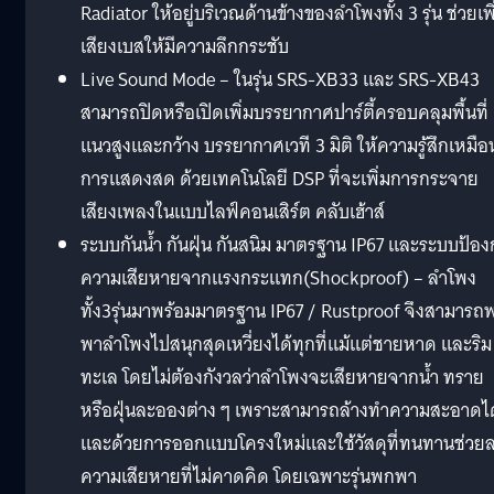
Radiator ให้อยู่บริเวณด้านข้างของลำโพงทั้ง 3 รุ่น ช่วยเพิ
เสียงเบสให้มีความลึกกระชับ
Live Sound Mode – ในรุ่น SRS-XB33 และ SRS-XB43
สามารถปิดหรือเปิดเพิ่มบรรยากาศปาร์ตี้ครอบคลุมพื้นที่
แนวสูงและกว้าง บรรยากาศเวที 3 มิติ ให้ความรู้สึกเหมือ
การแสดงสด ด้วยเทคโนโลยี DSP ที่จะเพิ่มการกระจาย
เสียงเพลงในแบบไลฟ์คอนเสิร์ต คลับเฮ้าส์
ระบบกันน้ำ กันฝุ่น กันสนิม มาตรฐาน IP67 และระบบป้อง
ความเสียหายจากแรงกระแทก(Shockproof) – ลำโพง
ทั้ง3รุ่นมาพร้อมมาตรฐาน IP67 / Rustproof จึงสามารถ
พาลำโพงไปสนุกสุดเหวี่ยงได้ทุกที่แม้แต่ชายหาด และริม
ทะเล โดยไม่ต้องกังวลว่าลำโพงจะเสียหายจากน้ำ ทราย
หรือฝุ่นละอองต่าง ๆ เพราะสามารถล้างทำความสะอาดได
และด้วยการออกแบบโครงใหม่และใช้วัสดุที่ทนทานช่วย
ความเสียหายที่ไม่คาดคิด โดยเฉพาะรุ่นพกพา