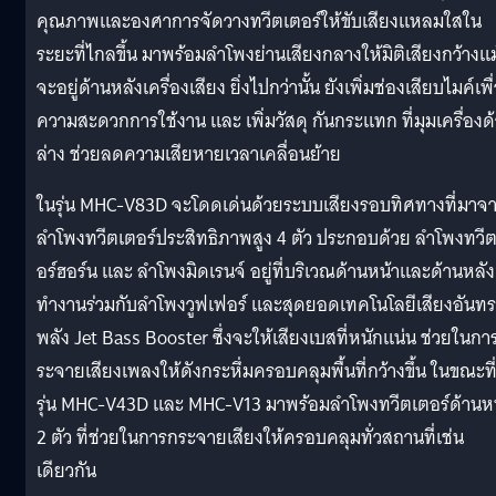
คุณภาพและองศาการจัดวางทวีตเตอร์ให้ขับเสียงแหลมใสใน
ระยะที่ไกลขึ้น มาพร้อมลำโพงย่านเสียงกลางให้มิติเสียงกว้างแม
จะอยู่ด้านหลังเครื่องเสียง ยิ่งไปกว่านั้น ยังเพิ่มช่องเสียบไมค์เพื
ความสะดวกการใช้งาน และ เพิ่มวัสดุ กันกระแทก ที่มุมเครื่องด
ล่าง ช่วยลดความเสียหายเวลาเคลื่อนย้าย
ในรุ่น MHC-V83D จะโดดเด่นด้วยระบบเสียงรอบทิศทางที่มาจ
ลำโพงทวีตเตอร์ประสิทธิภาพสูง 4 ตัว ประกอบด้วย ลำโพงทวี
อร์ฮอร์น และ ลำโพงมิดเรนจ์ อยู่ที่บริเวณด้านหน้าและด้านหลัง
ทำงานร่วมกับลำโพงวูฟเฟอร์ และสุดยอดเทคโนโลยีเสียงอันท
พลัง Jet Bass Booster ซึ่งจะให้เสียงเบสที่หนักแน่น ช่วยในกา
ระจายเสียงเพลงให้ดังกระหึ่มครอบคลุมพื้นที่กว้างขึ้น ในขณะที
รุ่น MHC-V43D และ MHC-V13 มาพร้อมลำโพงทวีตเตอร์ด้านห
2 ตัว ที่ช่วยในการกระจายเสียงให้ครอบคลุมทั่วสถานที่เช่น
เดียวกัน