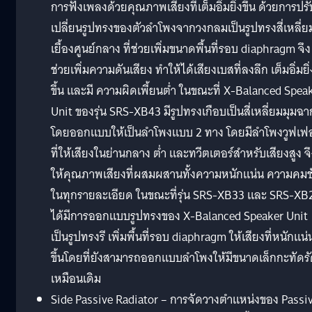
การฟังเพลงด้วยคุณภาพเสียงที่เต็มอิ่มยิ่งขึ้น ด้วยการปรั
เปลี่ยนรูปทรงของตัวลำโพงจากวงกลมเป็นรูปทรงสี่เหลี่ย
เยื้องศูนย์กลาง ที่ช่วยเพิ่มขนาดพื้นที่รอบ diaphragm จึง
ช่วยเพิ่มความดันเสียง ทำให้ได้เสียงเบสที่ลงลึก เต็มอิ่มยิ่
ขึ้น และมี ความผิดเพี้ยนต่ำ ในขณะที่ X-Balanced Spea
Unit ของรุ่น SRS-XB43 มีรูปทรงเกือบเป็นสี่เหลี่ยมมุมฉา
โดยออกแบบให้เป็นลำโพงแบบ 2 ทาง โดยมีลำโพงวูฟเฟอ
ที่ให้เสียงในย่านกลาง ต่ำ และทวีตเตอร์สำหรับเสียงสูง จ
ให้คุณภาพเสียงที่ผสมผสานทั้งความหนักแน่น ความคมช
ในทุกรายละเอียด ในขณะที่รุ่น SRS-XB33 และ SRS-XB
ได้มีการออกแบบรูปทรงของ X-Balanced Speaker Unit
เป็นรูปทรงรี เพิ่มพื้นที่รอบ diaphragm ให้เสียงที่หนักแน่
ขึ้นโดยที่ยังสามารถออกแบบลำโพงให้มีขนาดเล็กกะทัดร
เหมือนเดิม
Side Passive Radiator – การจัดวางตำแหน่งของ Passi