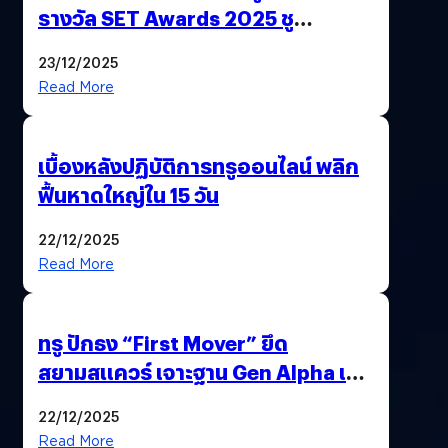
รางวัล SET Awards 2025 ชู
นวัตกรรม AI “BURT” ปฏิวัติระบบ
23/12/2025
สุขภาพไทยสู่ความยั่งยืน
Read More
เบื้องหลังปฏิบัติการทรูออนไลน์ พลิก
ฟื้นหาดใหญ่ใน 15 วัน
22/12/2025
Read More
ทรู ปักธง “First Mover” ยึด
สยามสแควร์ เจาะฐาน Gen Alpha เมื่อ
ประสบการณ์คือแบรนด์ใหม่ของโลก
22/12/2025
ยุคถัดไป
Read More