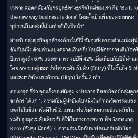
เฉพาะ สอดคล้องกับกลยุทธ์ทางธุรกิจใหม่ของเรา คือ
‘
Built fo
the new way business is done’
โดยตั้งเป้าเพิ่มยอดขายของ
อุปกรณ์ในกลุ่มนี้เป็นเท่าตัวในปีหน้า”
สำหรับกลุ่มธุรกิจลูกค้าองค์กรในปีนี้ ซัมซุงยังครองตำแหน่งผู้น
อันดับหนึ่ง ด้วยส่วนแบ่งตลาดเกินครึ่ง โดยมีอัตราการเติบโตครึ
ปีแรกสูงถึง 67% และสามารถจบปีที่ 42% เมื่อเทียบกับปีที่ผ่าน
โดยเฉพาะกลุ่มสมาร์ทโฟนระดับเริ่มต้น (Entry) ที่โตขึ้นถึง 5 เท่
และสมาร์ทโฟนระดับบน (High) โตขึ้น 2 เท่า
ดร.มารุต ชี้ว่า จุดแข็งของซัมซุง 3 ประการ ที่ตอบโจทย์กลุ่มลูกค
องค์กร ได้แก่ 1. ความเป็นผู้นำอันดับหนึ่งในด้านนวัตกรรมและ
เทคโนโลยีสมาร์ตดีไวซ์ 2. แพลตฟอร์มด้านความปลอดภัยใน
ระดับสูงสุดระดับเดียวกับที่ใช้ในทางการทหาร คือ Samsung
Knox (ซัมซุง น๊อกซ์) 3. ความร่วมมือกับพาร์ตเนอร์ระดับโลก
เช่น Google, Microsoft, VM Ware เป็นต้น เพื่อสร้างอีโคซิสเต็ม