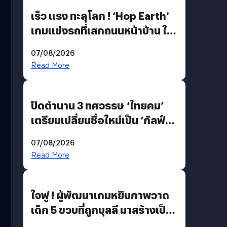
เร็ว แรง ทะลุโลก ! ‘Hop Earth’
เกมแข่งรถที่เสกถนนหน้าบ้าน ให้
เป็นสนามแข่ง
07/08/2026
Read More
ปิดตำนาน 3 ทศวรรษ ‘ไทยคม’
เตรียมเปลี่ยนชื่อใหม่เป็น ‘กัลฟ์
สเปซ เทคโนโลยี’ ลุยธุรกิจ
07/08/2026
อวกาศเต็มสูบ
Read More
ใจฟู ! ผู้พัฒนาเกมหยิบภาพวาด
เด็ก 5 ขวบที่ถูกบุลลี มาสร้างเป็น
มอนสเตอร์ในเกม