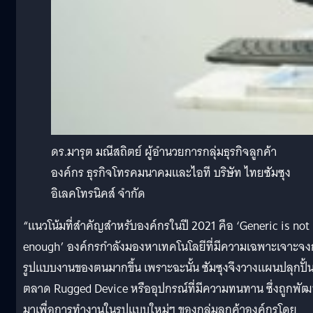
ดร.มารุต มณีสถิตย์ ผู้อำนวยการกลุ่มธุรกิจลูกค้า
องค์กร ธุรกิจโทรคมนาคมและไอที บริษัท ไทยซัมซุง
อิเลคโทรนิคส์ จำกัด
“แนวโน้มที่สำคัญสำหรับองค์กรในปี 2021 คือ ‘Generic is not
enough’ องค์กรกำลังมองหาเทคโนโลยีที่มีความเฉพาะเจาะจง
รูปแบบงานของตนมากขึ้น เพราะฉะนั้น ซัมซุงจึงวางแผนปลุกปั้
ตลาด Rugged Device หรืออุปกรณ์ที่มีความทนทาน ซึ่งถูกพั
มาเพื่อการทำงานในรูปแบบใหม่ๆ ของกลุ่มลูกค้าองค์กรโดย