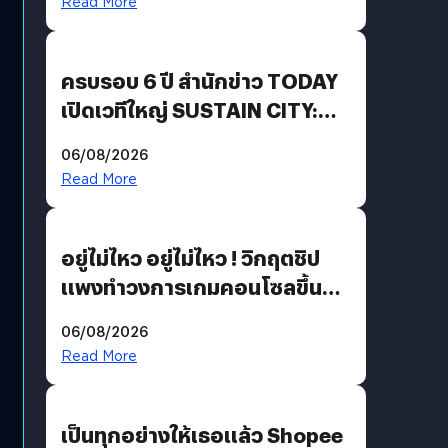
Read More
Growth Engine พร้อมจ่าย
ปันผล 0.10 บาท/หุ้น
ครบรอบ 6 ปี สำนักข่าว TODAY
เปิดเวทีใหญ่ SUSTAIN CITY:
THE GREEN TRANSITION ถก
06/08/2026
แนวทางปรับตัวสู่เศรษฐกิจสี
Read More
เขียวอย่างยั่งยืน
อยู่ไม่ไหว อยู่ไม่ไหว ! วิกฤตชิป
แพงทำวงการเกมคอนโซลขึ้น
ราคายับ แบบนี้เกมเมอร์อยู่ยังไง
06/08/2026
?
Read More
เป็นทุกอย่างให้เธอแล้ว Shopee