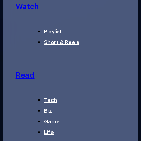
Watch
Playlist
Short & Reels
Read
Tech
Biz
Game
Life