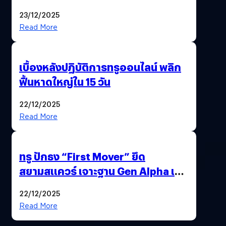
นวัตกรรม AI “BURT” ปฏิวัติระบบ
23/12/2025
สุขภาพไทยสู่ความยั่งยืน
Read More
เบื้องหลังปฏิบัติการทรูออนไลน์ พลิก
ฟื้นหาดใหญ่ใน 15 วัน
22/12/2025
Read More
ทรู ปักธง “First Mover” ยึด
สยามสแควร์ เจาะฐาน Gen Alpha เมื่อ
ประสบการณ์คือแบรนด์ใหม่ของโลก
22/12/2025
ยุคถัดไป
Read More