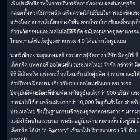
เพิ่มประสิทธิภาพในการบริหารจัดการโรงงาน ลดต้นทุนธุรกิจ
ตลอดทั้งห่วงโซ่การผลิต เสริมความได้เปรียบในการแข่งขันและ
สร้างโอกาสการเติบโตอย่างยั่งยืน ตอบโจทย์การขับเคลื่อนธุรกิ
ด้วยนวัตกรรมและเทคโนโลยีดิจิทัล สนับสนุนภาคอุตสาหกรรม
ไทยทรานส์ฟอร์มสู่อุตสาหกรรม 4.0 ได้อย่างเต็มรูปแบบ
นายวิเชียร งามสุขเกษมศรี กรรมการผู้จัดการ บริษัท มิตซูบิชิ อี
เล็คทริค แฟคทอรี่ ออโตเมชั่น (ประเทศไทย) จำกัด กล่าวว่า มิต
บิชิ อีเล็คทริค แฟคทอรี่ ออโตเมชั่น เป็นผู้ผลิต จำหน่าย และให้
คำปรึกษา ฝึกอบรม เกี่ยวกับระบบออโตเมชันแบบครบวงจร
ปัจจุบันมีพันธมิตรที่ช่วยพัฒนาโซลูชันแล้วกว่า 900 บริษัท และ
การนำไปใช้งานจริงแล้วมากกว่า 10,000 โซลูชันทั่วโลก สำหรับ
ประเทศไทย ซึ่งเป็นฐานการผลิตของอุตสาหกรรมต่าง ๆ มากม
แต่ยังใช้คนในกระบวนการผลิตอยู่เป็นจำนวนมากนั้น มิตซูบิชิ อี
เล็คทริค ได้นำ “e-F@ctory” เข้ามาให้บริการนานกว่า 5 ปี ด้วย
ความมุ่ง