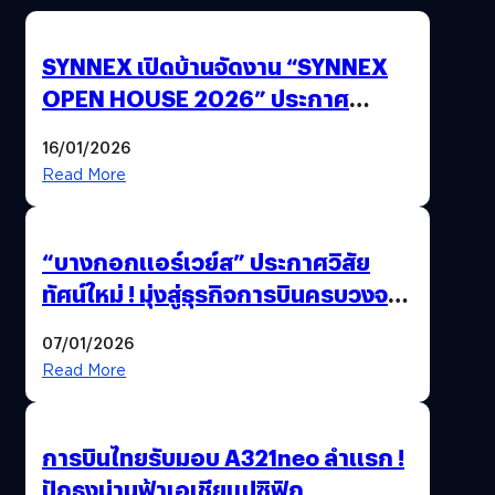
SYNNEX เปิดบ้านจัดงาน “SYNNEX
OPEN HOUSE 2026” ประกาศ
ทิศทางกลยุทธ์ยุค AI มุ่งสู่เป้าหมายราย
16/01/2026
ได้ 53,000 ล้านบาท
Read More
“บางกอกแอร์เวย์ส” ประกาศวิสัย
ทัศน์ใหม่ ! มุ่งสู่ธุรกิจการบินครบวงจร
สู่การเติบโตอย่างยั่งยืน เพื่อโลกและ
07/01/2026
สังคม
Read More
การบินไทยรับมอบ A321neo ลำแรก !
ปักธงน่านฟ้าเอเชียแปซิฟิก