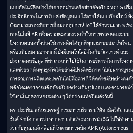
แบบอัตโนมัติอย่างไร้รอยต่อผ่านเครือข่ายอัจฉริยะ ทรู 5G เพิ่ม
ประสิทธิภาพในการรับ-ส่งข้อมูลแบบไร้สายได้แบบเรียลไทม์ ทั้
ยังสามารถรองรับการเชื่อมต่ออุปกรณ์ IoT ได้จำนวนมาก พร้อ
เทคโนโลยี AR เพิ่มความสะดวกรวดเร็วในการตรวจสอบระบบ
โรงงานตลอดทั้งห่วงโซ่การผลิตได้ทุกที่ทุกเวลาบนสมาร์ทโฟน
หรือแท็บเล็ต นอกจากนี้ ยังมีเทคโนโลยีจัดเก็บ วิเคราะห์ และ
ประมวลผลข้อมูล ที่สามารถนำไปใช้ในการบริหารจัดการโรงงา
และช่วยลดต้นทุนธุรกิจได้อย่างมีประสิทธิภาพ นับเป็นการบูร
การสายการผลิตและเทคโนโลยีสื่อสารดิจิทัลล้ำสมัยอย่างลงตั
พลิกโฉมสายการผลิตอัจฉริยะอย่างเต็มรูปแบบ และสามารถน
ใช้งานในอุตสาหกรรมต่าง ๆ ได้อย่างแท้จริงแล้ววันนี้
ดร. ประพิณ อภินรเศรษฐ์ กรรมการบริหาร บริษัท เลิศวิลัย แอน
ซันส์ จำกัด กล่าวว่า จากความสำเร็จของการนำ 5G ไปใช้ทำงา
ร่วมกับหุ่นยนต์เคลื่อนที่ในสายการผลิต AMR (Autonomous