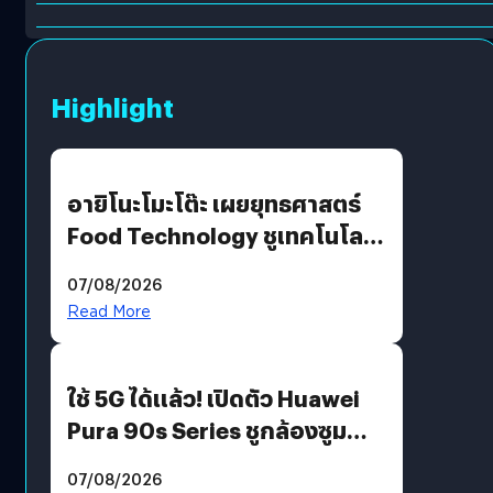
Highlight
อายิโนะโมะโต๊ะ เผยยุทธศาสตร์
Food Technology ชูเทคโนโลยี
“AminoScience” เจาะอินไซต์ผู้
07/08/2026
บริโภคและ B2B
Read More
ใช้ 5G ได้แล้ว! เปิดตัว Huawei
Pura 90s Series ชูกล้องซูม
200 MP ในรุ่นท็อป
07/08/2026