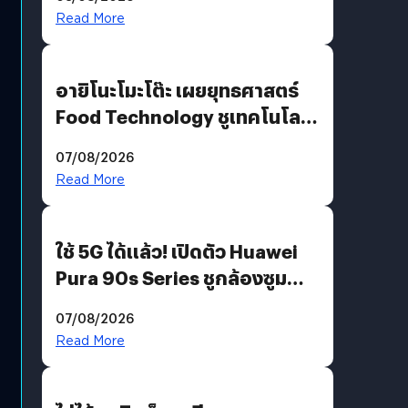
Read More
อายิโนะโมะโต๊ะ เผยยุทธศาสตร์
Food Technology ชูเทคโนโลยี
“AminoScience” เจาะอินไซต์ผู้
07/08/2026
บริโภคและ B2B
Read More
ใช้ 5G ได้แล้ว! เปิดตัว Huawei
Pura 90s Series ชูกล้องซูม
200 MP ในรุ่นท็อป
07/08/2026
Read More