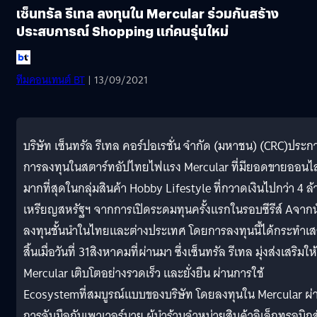
เซ็นทรัล รีเทล ลงทุนใน Mercular ร่วมกันสร้าง
ประสบการณ์ Shopping แก่คนรุ่นใหม่
ทีมคอนเทนต์ BT
| 13/09/2021
บริษัท เซ็นทรัล รีเทล คอร์ปอเรชั่น จำกัด (มหาชน) (CRC)ประก
การลงทุนในสตาร์ทอัปไทยไฟแรง Mercular ที่มียอดขายออนไล
มากที่สุดในกลุ่มสินค้า Hobby Lifestyle ที่กวาดเงินไปกว่า 4 ล้
เหรียญสหรัฐฯ จากการเปิดระดมทุนครั้งแรกในรอบซีรีส์ Aจากน
ลงทุนชั้นนำในไทยและต่างประเทศ โดยการลงทุนนี้ได้กระทำเส
สิ้นเมื่อวันที่ 31สิงหาคมที่ผ่านมา ซึ่งเซ็นทรัล รีเทล มุ่งส่งเสริมให้
Mercular เติบโตอย่างรวดเร็ว และยั่งยืน ผ่านการใช้
Ecosystemที่สมบูรณ์แบบของบริษัท โดยลงทุนใน Mercular ผ่
การจับมือกับเพาเวอร์บาย ผู้นำร้านจำหน่ายสินค้าอิเล็กทรอนิกส