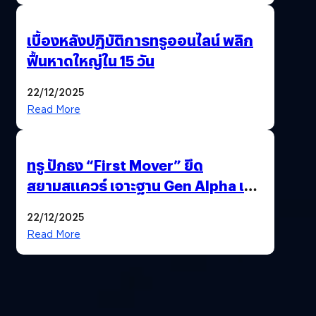
เบื้องหลังปฏิบัติการทรูออนไลน์ พลิก
ฟื้นหาดใหญ่ใน 15 วัน
22/12/2025
Read More
ทรู ปักธง “First Mover” ยึด
สยามสแควร์ เจาะฐาน Gen Alpha เมื่อ
ประสบการณ์คือแบรนด์ใหม่ของโลก
22/12/2025
ยุคถัดไป
Read More