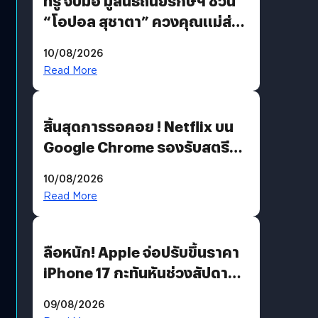
ทรู จับมือ มูลนิธิถันยรักษ์ฯ ชวน
“โอปอล สุชาตา” ควงคุณแม่ส่ง
ต่อแคมเปญ “เต้าต้องตรวจ”
10/08/2026
เติมเต็มความหมายวันแม่ปีนี้
Read More
สิ้นสุดการรอคอย ! Netflix บน
Google Chrome รองรับสตรีม
คมชัดระดับ 4K แต่ต้องผ่าน
10/08/2026
เงื่อนไขที่กำหนด
Read More
ลือหนัก! Apple จ่อปรับขึ้นราคา
iPhone 17 กะทันหันช่วงสัปดาห์ที่
10 สิงหาคมนี้
09/08/2026