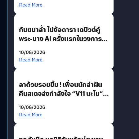
คุยกับแผนที่ได้แล้ว
Read More
กันตนาล้ำ ไม่ง้อดารา เดบิวต์คู่
พระ-นาง AI ครั้งแรกในวงการ
บันเทิงไทย !
10/08/2026
Read More
ลาด้วยรอยยิ้ม ! เพื่อนนักล่าฝัน
คืนสเตจส่งกำลังใจ “V11 นะโม”
ยุติฝันสัปดาห์ที่ 9 ท่ามกลางความ
10/08/2026
รักแน่นฮอลล์
Read More