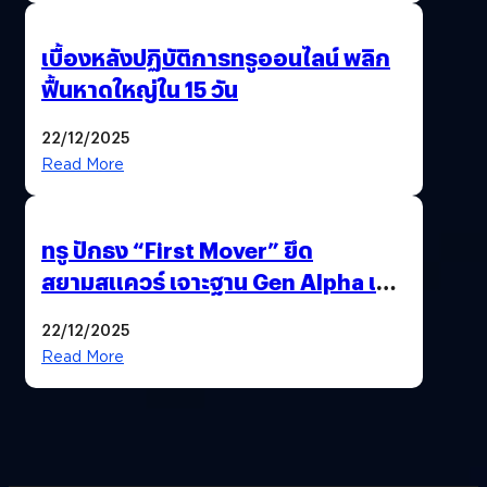
เบื้องหลังปฏิบัติการทรูออนไลน์ พลิก
ฟื้นหาดใหญ่ใน 15 วัน
22/12/2025
Read More
ทรู ปักธง “First Mover” ยึด
สยามสแควร์ เจาะฐาน Gen Alpha เมื่อ
ประสบการณ์คือแบรนด์ใหม่ของโลก
22/12/2025
ยุคถัดไป
Read More