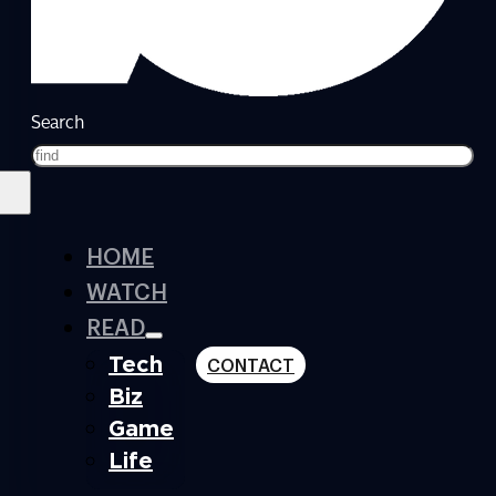
Search
HOME
WATCH
READ
Tech
CONTACT
Biz
Game
Life