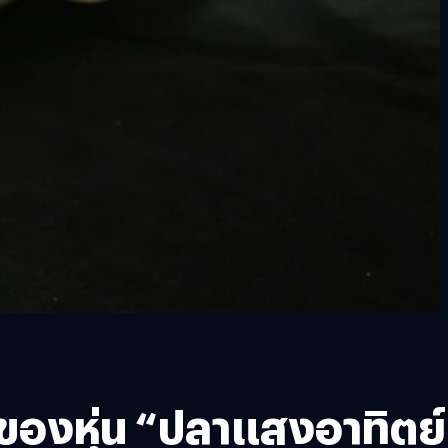
์ของหุ่น “ปลาแสงอาทิตย์