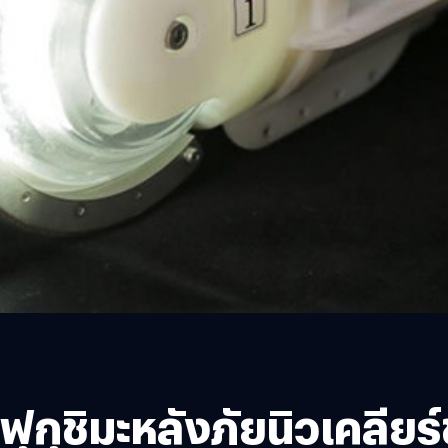
กุชิมะหลังภัยนิวเคลียร