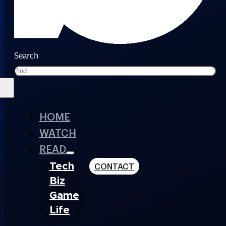
Search
HOME
WATCH
READ
Tech
CONTACT
Biz
Game
Life