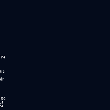
สาน
ของ
ir
มสูง
ี้