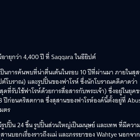
ายุกว่า 4,400 ปี ที่ Saqqara ในอียิปต์
ป็นการค้นพบที่น่าตื่นเต้นในรอบ 10 ปีที่ผ่านมา ภายในสุ
ิปต์โบราณ) และรูปปั้นของฟาโรห์ ซึ่งนักโบราณคดีคาดว่า
ดที่รับใช้ฟาโรห์ด้วยการสื่อสารกับพระเจ้า) ซึ่งอยู่ในยุค
ีก่อนคริสตกาล ซึ่งสุสานของฟาโรห์องค์นี้ตั้งอยู่ที่ Abus
เมตร
นมีรูปปั้น 24 ชิ้น รูปปั้นส่วนใหญ่เป็นมนุษย์ และเทพ ที่มีควา
สานบอกเรื่องราวถึงแม่ และภรรยาของ Wahtye นอกจากน