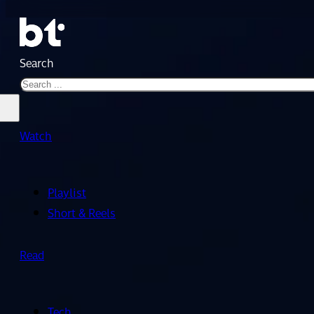
Search
Watch
Playlist
Short & Reels
Read
Tech