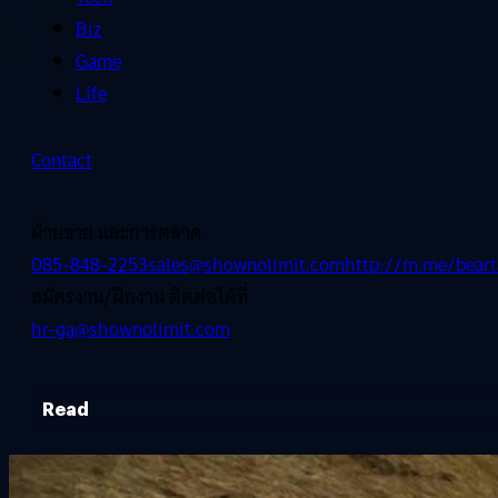
Biz
Game
Life
Contact
ฝ่ายขาย และการตลาด
085-848-2253
sales@shownolimit.com
http://m.me/beart
สมัครงาน/ฝึกงาน ติดต่อได้ที่
hr-ga@shownolimit.com
Read