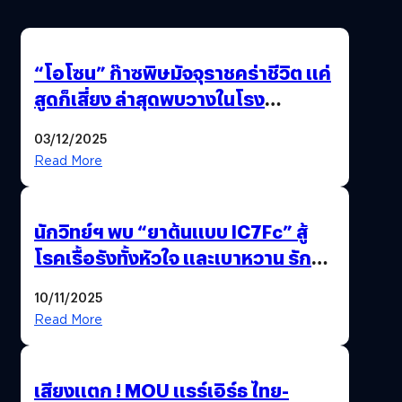
“โอโซน” ก๊าซพิษมัจจุราชคร่าชีวิต แค่
สูดก็เสี่ยง ล่าสุดพบวางในโรง
ภาพยนตร์ดัง คนใช้บริการเพียบ !
03/12/2025
Read More
นักวิทย์ฯ พบ “ยาต้นแบบ IC7Fc” สู้
โรคเรื้อรังทั้งหัวใจ และเบาหวาน รักษา
ได้ 2 โรคในตัวเดียว
10/11/2025
Read More
เสียงแตก ! MOU แรร์เอิร์ธ ไทย-