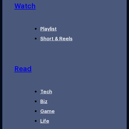
Watch
Playlist
Short & Reels
Read
Tech
Biz
Game
Life