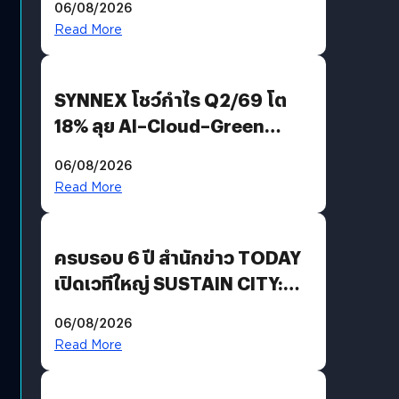
06/08/2026
AGI
Read More
SYNNEX โชว์กำไร Q2/69 โต
18% ลุย AI–Cloud–Green
Energy สร้างฐาน Recurring
06/08/2026
Revenue เร่งเครื่อง New
Read More
Growth Engine พร้อมจ่าย
ปันผล 0.10 บาท/หุ้น
ครบรอบ 6 ปี สำนักข่าว TODAY
เปิดเวทีใหญ่ SUSTAIN CITY:
THE GREEN TRANSITION ถก
06/08/2026
แนวทางปรับตัวสู่เศรษฐกิจสี
Read More
เขียวอย่างยั่งยืน