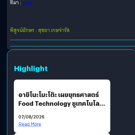
ที่มา :
cnet
พิสูจน์อักษร : สุชยา เกษจำรัส
Highlight
อายิโนะโมะโต๊ะ เผยยุทธศาสตร์
Food Technology ชูเทคโนโลยี
“AminoScience” เจาะอินไซต์ผู้
07/08/2026
บริโภคและ B2B
Read More