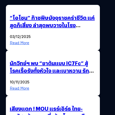
“โอโซน” ก๊าซพิษมัจจุราชคร่าชีวิต แค่
สูดก็เสี่ยง ล่าสุดพบวางในโรง
ภาพยนตร์ดัง คนใช้บริการเพียบ !
03/12/2025
Read More
นักวิทย์ฯ พบ “ยาต้นแบบ IC7Fc” สู้
โรคเรื้อรังทั้งหัวใจ และเบาหวาน รักษา
ได้ 2 โรคในตัวเดียว
10/11/2025
Read More
เสียงแตก ! MOU แรร์เอิร์ธ ไทย-