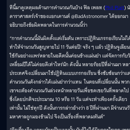
ทีนี้มาดูเหตุผลด้านการคำนวณกันบ้าง ฟิล เพลท (
Phil Plait
) น
ดาราศาสตร์เจ้าของแอกเคานต์ @BadAstronomer ได้ออกมา
อธิบายถึงข้อผิดพลาดในการคำนวณนี้ว่า
“การคำนวณนี้มันผิดตั้งแต่เริ่มต้น เพราะปฏิทินเกรกอเรียนไม่ได
ทำให้จำนวนวันสูญหายไป 11 วันต่อปี! จริง ๆ แล้ว ปฏิทินจูเลียนท
ใช้กันอย่างแพร่หลายในอดีตนั้นค่อนข้างแม่นยำ แต่จัดการกับว
เหลื่อมปีได้ไม่ค่อยดีเท่าไหร่นัก ดังนั้น หลายร้อยปีที่ผ่านมา หล
ประเทศจึงเปลี่ยนมาใช้ปฏิทินแบบเกรกอเรียน ซึ่งซับซ้อนกว่าแต่
คำนวณวันดังกล่าวได้แม่นยำกว่าแทน ในตอนที่เปลี่ยนนั้น พวก
เขาจะต้องคำนวณวันล่วงหน้าหลายวันเพื่อชดเชยวันที่พลาดไป
ซึ่งโดยปกติจะประมาณ 10 หรือ 11 วัน แต่จะทำเพียงครั้งเดียว
เท่านั้น ไม่ใช่ทุกปี ดังนั้นการกล่าวอ้างว่า 8 ปีที่ผ่านมา มีจำนวนว
มหาศาลถูกมองข้ามไป จึงเป็นเรื่องที่พลาดมหันต์”