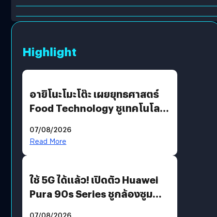
Highlight
อายิโนะโมะโต๊ะ เผยยุทธศาสตร์
Food Technology ชูเทคโนโลยี
“AminoScience” เจาะอินไซต์ผู้
07/08/2026
บริโภคและ B2B
Read More
ใช้ 5G ได้แล้ว! เปิดตัว Huawei
Pura 90s Series ชูกล้องซูม
200 MP ในรุ่นท็อป
07/08/2026