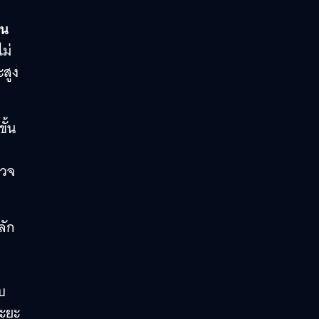
ิน
ไม่
สูง
ั้น
รวจ
ลัก
บ
ะยะ