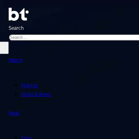
Search
Watch
Playlist
Short & Reels
Read
Tech