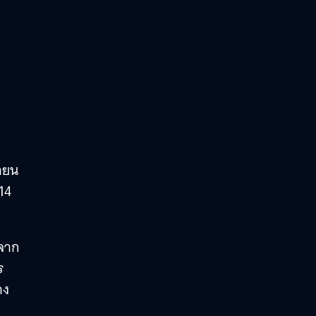
ษายน
14
นจาก
ร
าง