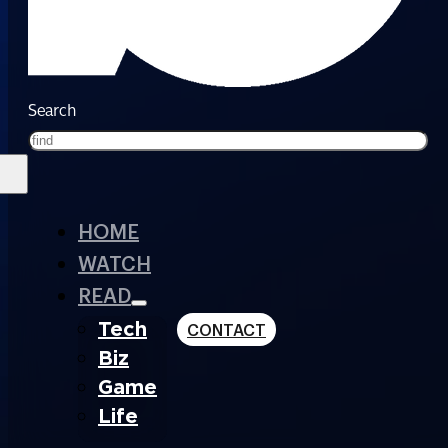
Search
HOME
WATCH
READ
Tech
CONTACT
Biz
Game
Life