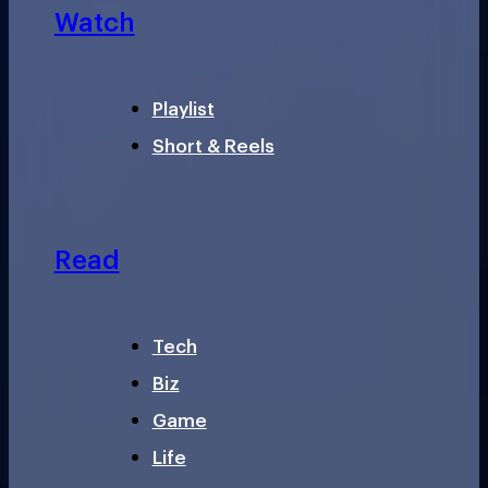
Watch
Playlist
Short & Reels
Read
Tech
Biz
Game
Life