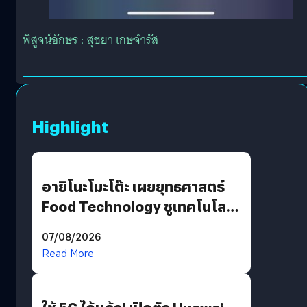
พิสูจน์อักษร : สุชยา เกษจำรัส
Highlight
อายิโนะโมะโต๊ะ เผยยุทธศาสตร์
Food Technology ชูเทคโนโลยี
“AminoScience” เจาะอินไซต์ผู้
07/08/2026
บริโภคและ B2B
Read More