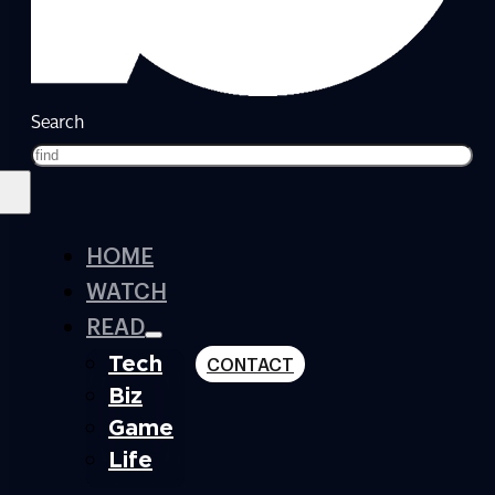
Search
HOME
WATCH
READ
Tech
CONTACT
Biz
Game
Life