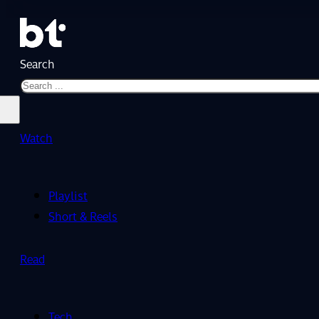
Search
Watch
Playlist
Short & Reels
Read
Tech