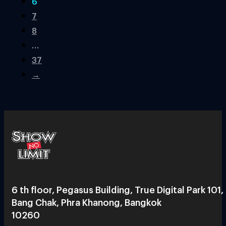
6
7
8
…
37
→
6 th floor, Pegasus Building, True Digital Park 101,
Bang Chak, Phra Khanong, Bangkok
10260