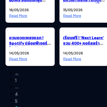
Health
ละเลยเพราะความถี่ต่ำ-
18/05/2026
15/05/2026
Care Providers &
ขาดทุนสนับสนุน
Services ติด Top 1%
Read More
Read More
ด้านความยั่งยืนจาก
S&P Global 2026
ชวนอวดเพลงแรก !
เรียนฟรี ! ‘Next Learn’
Spotify ปล่อยฟีเจอร์
รวม 400+ คอร์สสร้าง
ใหม่ย้อนความทรงจำ
อาชีพ อัปสกิลสร้างราย
14/05/2026
14/05/2026
“ฟังเพลงแรกที่กดฟัง”
ได้ เลือกเรียนได้ทั้ง
ฉลองครบรอบ 20 ปี
ออนไลน์และใน
Read More
Read More
ห้องเรียน
←
1
…
4
5