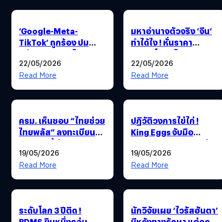
‘Google-Meta-
มหาอำนาจตัวจริง ‘จีน’
TikTok’ ถูกร้อง ปม
ทำได้ไง ! หั่นราคา
ปล่อยมิจฉาชีพโฆษณา
ลิขสิทธิ์บอลโลก 2026
22/05/2026
22/05/2026
เต็มแพลตฟอร์ม แต่บิ๊ก
หายวับ 8,000 ล้าน ขณะ
เทคฯ ทำได้แค่เพิกเฉย ?
ที่ไทยยังถูกโขกราคา
Read More
Read More
1,700 ล้านดีลยังริบหรี่
ครม. เห็นชอบ “ไทยช่วย
ปฏิวัติวงการไข่ไก่ !
ไทยพลัส” ลงทะเบียน
King Eggs จับมือ
25 พ.ค. นี้ ช่วยเหลือ 2
Advance Vending ส่ง
19/05/2026
19/05/2026
กลุ่มหลัก ฝ่าวิกฤตค่า
ตรงความสดจากฟาร์ม
ครองชีพ พ่วงเปิดตัว AI
ถึงมือคุณผ่านตู้
Read More
Read More
“นกกระซิบ” ตัวช่วยร้าน
Vending ตั้งเป้า 10,000
ค้า
จุดทั่วไทย
ระดับโลก 3 ปีติด !
นักวิจัยเผย ‘ไวรัสฮันตา’
BDMS ยืนหนึ่งกลุ่ม
มีหวังทางรักษา แต่ถูก