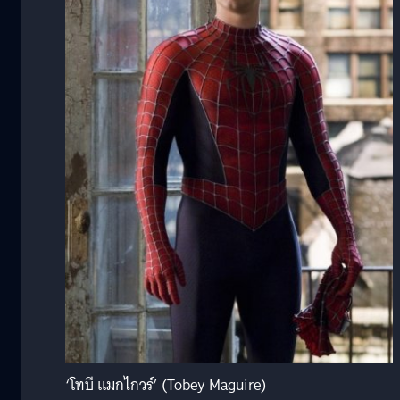
‘โทบี แมกไกวร์’ (Tobey Maguire)