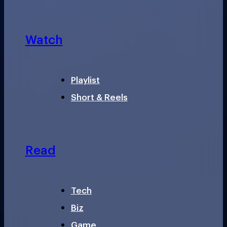
Watch
Playlist
Short & Reels
Read
Tech
Biz
Game