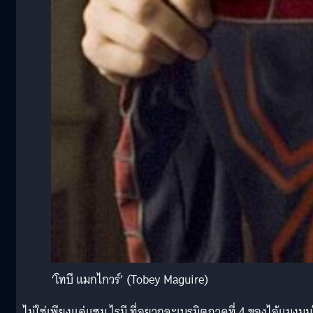
‘โทบี แมกไกวร์’ (Tobey Maguire)
ไม่ใช่เพียงแค่แซม ไรมี ที่อยากจะเนรมิตภาคที่ 4 ของไอ้แมงมุม