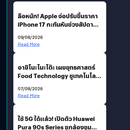
ลือหนัก! Apple จ่อปรับขึ้นราคา
iPhone 17 กะทันหันช่วงสัปดาห์ที่
10 สิงหาคมนี้
09/08/2026
Read More
อายิโนะโมะโต๊ะ เผยยุทธศาสตร์
Food Technology ชูเทคโนโลยี
“AminoScience” เจาะอินไซต์ผู้
07/08/2026
บริโภคและ B2B
Read More
ใช้ 5G ได้แล้ว! เปิดตัว Huawei
Pura 90s Series ชูกล้องซูม