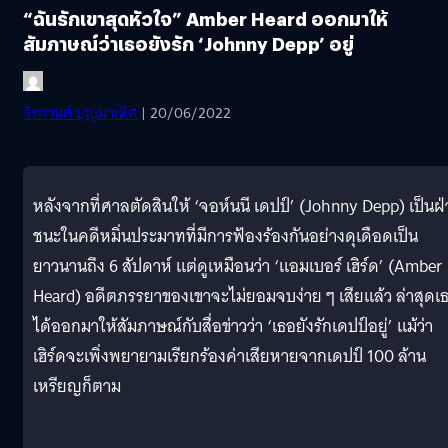
“ฉันรักเขาสุดหัวใจ” Amber Heard ออกมาให้
สัมภาษณ์ว่าเธอยังรัก ‘Johnny Depp’ อยู่
จิรกานต์ บุญมาเลิศ
| 20/06/2022
หลังจากที่ศาลตัดสินให้ ‘จอห์นนี เดปป์’ (Johnny Depp) เป็นฝ
ชนะในคดีหมิ่นประมาทที่มีการฟ้องร้องกันอย่างดุเดือดเป็น
ยาวนานถึง 6 สัปดาห์ แต่ดูเหมือนว่า ‘แอมเบอร์ เฮิร์ด’ (Amber
Heard) อดีตภรรยาของเขาจะไม่ยอมจบง่าย ๆ เสียแล้ว ล่าสุดเ
ได้ออกมาให้สัมภาษณ์กับสื่อข่าวว่า ‘เธอยังรักเดปป์อยู่’ แม้ว่า
เฮิร์ดจะเพิ่งพยายามเรียกร้องค่าเสียหายจากเดปป์ 100 ล้าน
เหรียญก็ตาม