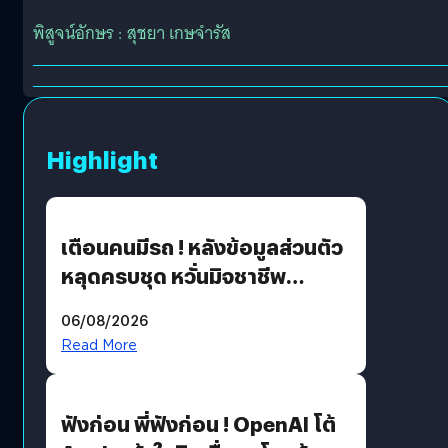
พิสูจน์อักษร : สุชยา เกษจำรัส
Highlight
เตือนคนมีรถ ! หลังข้อมูลส่วนตัว
หลุดครบชุด หวั่นมิจชาชีพ
สวมรอย ล่าสุดพบแล้วเกิดจาก
06/08/2026
รหัสผ่านหลุด ไม่ใช่แฮ็กเกอร์
Read More
ฟังก่อน พี่ฟังก่อน ! OpenAI โต้