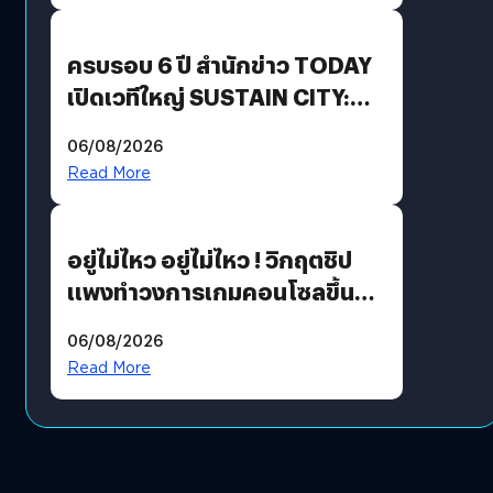
ปันผล 0.10 บาท/หุ้น
ครบรอบ 6 ปี สำนักข่าว TODAY
เปิดเวทีใหญ่ SUSTAIN CITY:
THE GREEN TRANSITION ถก
06/08/2026
แนวทางปรับตัวสู่เศรษฐกิจสี
Read More
เขียวอย่างยั่งยืน
อยู่ไม่ไหว อยู่ไม่ไหว ! วิกฤตชิป
แพงทำวงการเกมคอนโซลขึ้น
ราคายับ แบบนี้เกมเมอร์อยู่ยังไง
06/08/2026
?
Read More