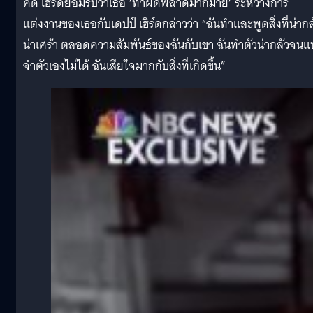
คดี เฮิร์ดยอมรับว่าเธอ ‘ทำผิดพลาดมากมาย’ ระหว่างการ
แต่งงานของเธอกับเดปป์ เฮิร์ดกล่าวว่า “ฉันทำและพูดสิ่งที่น่ากล
น่าเศร้า ตลอดความสัมพันธ์ของฉันกับเขา ฉันทำตัวน่ากลัวจน
จำตัวเองไม่ได้ ฉันเสียใจมากกับสิ่งที่เกิดขึ้น”