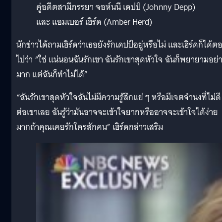
คู่อดีตสามีภรรยา จอห์นนี เดปป์ (Johnny Depp)
และ แอมเบอร์ เฮิร์ด (Amber Herd)
นักข่าวได้ถามเฮิร์ดว่าเธอยังรักเดปป์อยู่หรือไม่ และเฮิร์ดก็ได้ต
ไปว่า “ใช่ แน่นอนฉันรักเขา ฉันรักเขาสุดหัวใจ ฉันก็พยายามอย่
มาก แต่ฉันก็ทำไม่ได้”
“ฉันรักเขาสุดหัวใจฉันไม่มีความรู้สึกแย่ ๆ หรือมีเจตจำนงที่ไม่ดี
ต่อเขาเลย ฉันรู้ว่ามันอาจจะเข้าใจยากหรืออาจจะเข้าใจได้ง่าย
มากถ้าคุณเคยรักใครสักคน” เฮิร์ดกล่าวเสริม