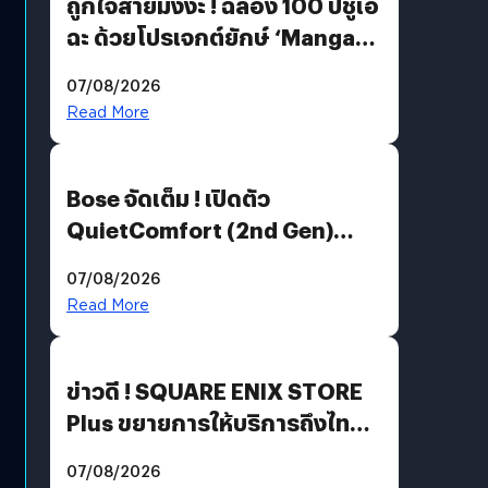
ถูกใจสายมังงะ ! ฉลอง 100 ปีชูเอ
ฉะ ด้วยโปรเจกต์ยักษ์ ‘Manga
Million’ เปิดให้อ่านฟรี 1 ล้านหน้า
07/08/2026
มีภาษาไทยด้วย
Read More
Bose จัดเต็ม ! เปิดตัว
QuietComfort (2nd Gen)
ฟีเจอร์ใหม่เพียบ แต่ราคาเดิม
07/08/2026
Read More
ข่าวดี ! SQUARE ENIX STORE
Plus ขยายการให้บริการถึงไทย
แล้ว ซื้อสินค้าลิขสิทธิ์แท้ได้
07/08/2026
โดยตรง