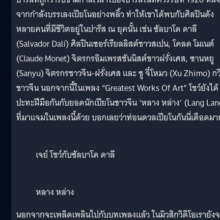
จากกำลังบรรเลงเปียโนอย่างพลิ้ว ทำให้เขาได้พบกับศิลปินดัง
หลายคนที่มีชีวิตอยู่ในปารีส ณ ยุคนั้น เช่น ซัลบาโด ดาลี
(Salvador Dalí) ศิลปินเซอร์เรียลลิสต์ชาวสเปน, โคลด โมเนต์
(Claude Monet) จิตรกรอิมเพรสชันนิสต์ชาวฝรั่งเศส, ซานหยู
(Sanyu) จิตรกรชาวจีน-ฝรั่งเศส และ ซู จี๋โหมว (Xu Zhimo) กว
ชาวจีน นอกจากนี้ในเพลง “Greatest Works Of Art” โชว์ยังได้
ปะทะฝีมือกันกับยอดนักเปียโนชาวจีน ‘หลาง หล่าง’ (Lang Lan
ที่มาแจมในเพลงนี้ด้วย บอกเลยว่าท่อนดวลเปียโนกันนี่เดือดมา
เจย์ โชว์กับซัลบาโด ดาลี
หลาง หล่าง
นอกจากจะเพลิดเพลินไปกับบทเพลงแล้ว ในมิวสิกวิดีโอเรายัง