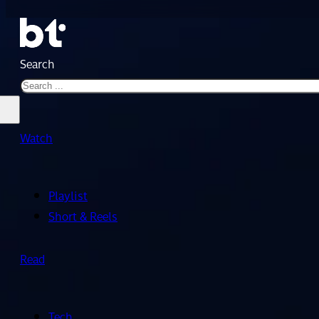
Search
Watch
Playlist
Short & Reels
Read
Tech