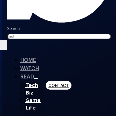
Search
HOME
WATCH
READ
Tech
CONTACT
Biz
Game
Life