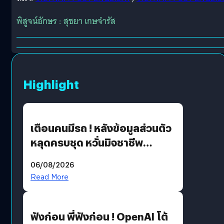
พิสูจน์อักษร : สุชยา เกษจำรัส
Highlight
เตือนคนมีรถ ! หลังข้อมูลส่วนตัว
หลุดครบชุด หวั่นมิจชาชีพ
สวมรอย ล่าสุดพบแล้วเกิดจาก
06/08/2026
รหัสผ่านหลุด ไม่ใช่แฮ็กเกอร์
Read More
ฟังก่อน พี่ฟังก่อน ! OpenAI โต้