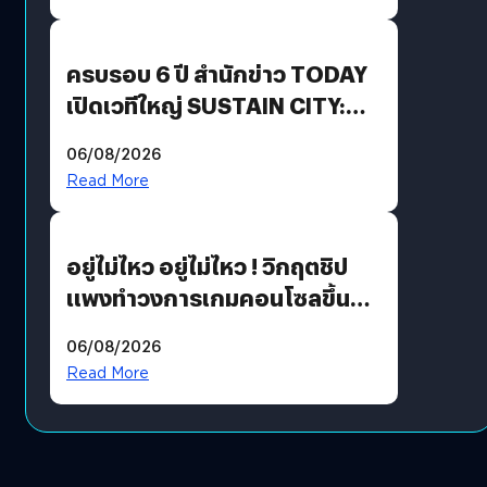
Growth Engine พร้อมจ่าย
ปันผล 0.10 บาท/หุ้น
ครบรอบ 6 ปี สำนักข่าว TODAY
เปิดเวทีใหญ่ SUSTAIN CITY:
THE GREEN TRANSITION ถก
06/08/2026
แนวทางปรับตัวสู่เศรษฐกิจสี
Read More
เขียวอย่างยั่งยืน
อยู่ไม่ไหว อยู่ไม่ไหว ! วิกฤตชิป
แพงทำวงการเกมคอนโซลขึ้น
ราคายับ แบบนี้เกมเมอร์อยู่ยังไง
06/08/2026
?
Read More