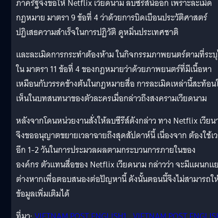
ภาครัฐจึงขอให้ Netflix เวียดนาม ลบซีรีส์นี้ออก เพราะละเมิด
กฎหมาย มาตรา 9 ข้อที่ 4 ว่าด้วยการบิดเบือนประวัติศาสตร์
ปฏิเสธความสำเร็จในการปฏิวัติ ดูหมิ่นประเทศชาติ
และละเมิดการกระทำต้องห้าม ในกิจกรรมภาพยนตร์ตามที่ระบุไ
ใน มาตรา 11 ข้อที่ 4 ของกฎหมายว่าด้วยภาพยนตร์ที่มีเนื้อหา
เหมือนกับวรรคข้างต้นในกฎหมายสื่อ การละเมิดเหล่านี้สะท้อนใ
เห็นในบทสนทนาของตัวละครเมื่อกล่าวถึงสงครามเวียดนาม
หลังจากโดนหน่วยงานสั่งให้ลบซีรีส์ดังกล่าว ทาง Netflix เวียน
จึงขออนุญาตขยายเวลาฉายถึงสุดสัปดาห์นี้ เนื่องจาก ต้องใช้เ
อีก 1-2 วันในการประมวลผลตามกระบวนการภายในของ
องค์กร ตัวแทนสื่อของ Netflix เวียดนาม กล่าวว่า จะมีแผนกแ
ต่างหากเพื่อตอบสนองต่อปัญหานี้ ดังนั้นตอนนี้จึงไม่สามารถให
ข้อมูลเพิ่มเติมได้
ที่มา:
VIETNAM POST ENGLISH1
,
VIETNAM POST ENGLIS