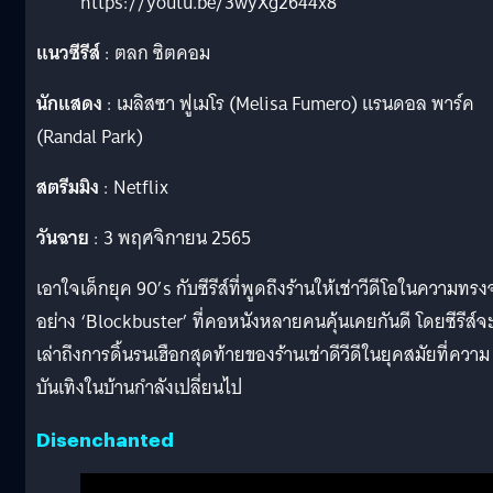
https://youtu.be/3wyXg2644x8
แนวซีรีส์
: ตลก ซิตคอม
นักแสดง
: เมลิสซา ฟูเมโร (Melisa Fumero) แรนดอล พาร์ค
(Randal Park)
สตรีมมิง
: Netflix
วันฉาย
: 3 พฤศจิกายน 2565
เอาใจเด็กยุค 90’s กับซีรีส์ที่พูดถึงร้านให้เช่าวีดีโอในความทรง
อย่าง ‘Blockbuster’ ที่คอหนังหลายคนคุ้นเคยกันดี โดยซีรีส์จ
เล่าถึงการดิ้นรนเฮือกสุดท้ายของร้านเช่าดีวีดีในยุคสมัยที่ความ
บันเทิงในบ้านกำลังเปลี่ยนไป
Disenchanted