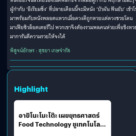
หนังออริจินัลไทยของเน็ตฟลิกซ์จากฝีมือผู้กำกับ พฤกษ์ เอมะรุจ
ผู้กำกับ ‘อีเรียมซิ่ง’ ที่ปลายเดือนนี้จะมีหนัง ‘บัวผัน ฟันยับ’ เข้าโ
มาพร้อมกับหนังพลอตแหวกเมื่อดวงดีถูกหวยแต่ดวงซวยโดน
มาเฟียซิวล็อตเตอรีไป พวกเขาจึงต้องรวมพลคนห่วยเพื่อชิงหว
มาการันตีความรวยให้จงได้
พิสูจน์อักษร : สุชยา เกษจำรัส
Highlight
อายิโนะโมะโต๊ะ เผยยุทธศาสตร์
Food Technology ชูเทคโนโลยี
“AminoScience” เจาะอินไซต์ผู้