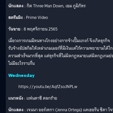
นักแสดง
: กิต Three Man Down, เอม ภูมิภัทร
สตรีมมิง
: Prime Video
วันฉาย
: 8 พฤศจิกายน 2565
เมื่อวงการเกมมีหนทางโกงอย่างการจ้างปั๊มแรงก์ จึงเกิดธุรกิจ
รับจ้างอัปสกิลให้เหล่าเกมเมอร์ที่มีเงินแต่ไร้ความพยายามได้ใก
ความสำเร็จมากที่สุด แต่ธุรกิจที่ไม่ผิดกฎหมายแต่ผิดกฎเกมย่
ไม่มีอะไรราบรื่น
Wednesday
https://youtu.be/AqfZsoJNPLw
แนวหนัง
: แฟนตาซี ตลกร้าย
นักแสดง
: เจนนา ออร์เทกา (Jenna Ortega) แคเธอรีน ซีตา โจ