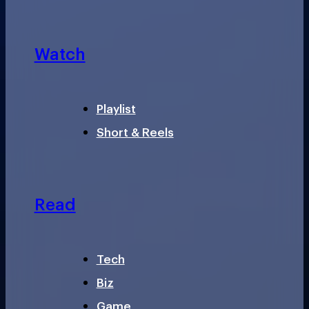
Watch
Playlist
Short & Reels
Read
Tech
Biz
Game