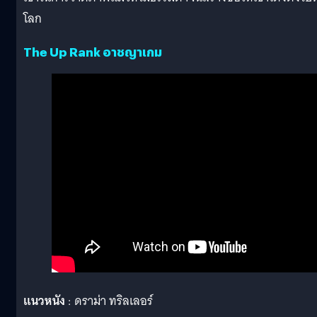
โลก
The Up Rank อาชญาเกม
แนวหนัง
: ดราม่า ทริลเลอร์