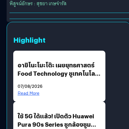
พิสูจน์อักษร : สุชยา เกษจำรัส
Highlight
อายิโนะโมะโต๊ะ เผยยุทธศาสตร์
Food Technology ชูเทคโนโลยี
“AminoScience” เจาะอินไซต์ผู้
07/08/2026
บริโภคและ B2B
Read More
ใช้ 5G ได้แล้ว! เปิดตัว Huawei
Pura 90s Series ชูกล้องซูม