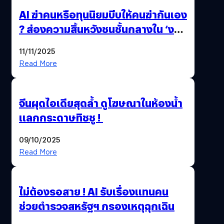
AI ฆ่าคนหรือทุนนิยมบีบให้คนฆ่ากันเอง
? ส่องความสิ้นหวังชนชั้นกลางใน ‘งาน
นี้…ฆ่าเอา’
11/11/2025
Read More
จีนผุดไอเดียสุดล้ำ ดูโฆษณาในห้องน้ำ
แลกกระดาษทิชชู !
09/10/2025
Read More
ไม่ต้องรอสาย ! AI รับเรื่องแทนคน
ช่วยตำรวจสหรัฐฯ กรองเหตุฉุกเฉิน