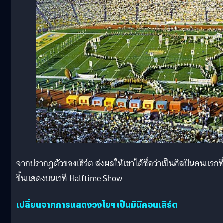
จากปรากฏตัวของเฮิร์ต ส่งผลให้เขาได้ชื่อว่าเป็นศิลปินคนแรกที
ขึ้นแสดงบนเวที Halftime Show
เปลี่ยนจากการแสดงวงโยฯ เป็นมินิคอนเสิร์ต