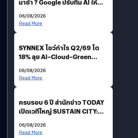
มาช้า ? Google ปรับทีม AI ให้
Demis Hassabis ลุยพัฒนา
06/08/2026
AGI
Read More
SYNNEX โชว์กำไร Q2/69 โต
18% ลุย AI–Cloud–Green
Energy สร้างฐาน Recurring
06/08/2026
Revenue เร่งเครื่อง New
Read More
Growth Engine พร้อมจ่าย
ปันผล 0.10 บาท/หุ้น
ครบรอบ 6 ปี สำนักข่าว TODAY
เปิดเวทีใหญ่ SUSTAIN CITY:
THE GREEN TRANSITION ถก
06/08/2026
แนวทางปรับตัวสู่เศรษฐกิจสี
Read More
เขียวอย่างยั่งยืน