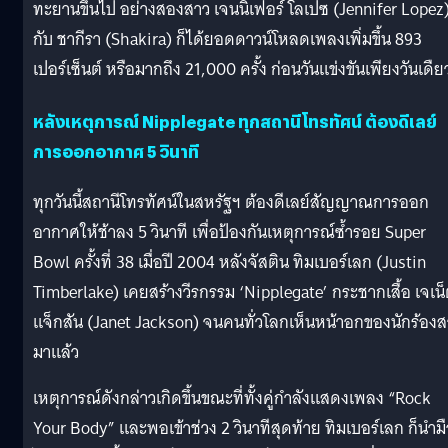
ทะยานขึ้นไป อย่างสองสาว เจนนิเฟอร์ โลเปซ (Jennifer Lopez
กับ ชากีรา (Shakira) ก็ได้ยอดดาวน์โหลดเพลงเพิ่มขึ้น 893
เปอร์เซ็นต์ หรือมากถึง 21,000 ครั้ง ก่อนวันแข่งขันเพียงวันเดืย
หลังเหตุการณ์ Nipplegate ทุกสถานีโทรทัศน์ ต้องดีเลย์
การออกอากาศ 5 วินาที
ทุกวันนี้สถานีโทรทัศน์ในสหรัฐฯ ต้องดีเลย์สัญญาณการออก
อากาศให้ช้าลง 5 วินาที เพื่อป้องกันเหตุการณ์ซ้ำรอย Super
Bowl ครั้งที่ 38 เมื่อปี 2004 หลังจัสติน ทิมเบอร์เลก (Justin
Timberlake) เคยสร้างวีรกรรม ‘Nipplegate’ กระชากเสื้อ เจเน
แจ็กสัน (Janet Jackson) จนคนทั่วโลกเห็นหน้าอกของนักร้อง
มาแล้ว
เหตุการณ์ดังกล่าวเกิดขึ้นขณะที่ทั้งคู่กำลังแสดงเพลง “Rock
Your Body” และพอเข้าช่วง 2 วินาทีสุดท้าย ทิมเบอร์เลก ก็นำม