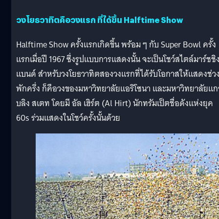
วงโยธวาทิตคือวงแรก ที่ได้ขึ้น Halftime Show
Halftime Show ครั้งแรกเกิดขึ้น พร้อม ๆ กับ Super Bowl ครั้ง
แรกเมื่อปี 1967 ซึ่งรูปแบบการแสดงนั้น จะเป็นโชว์สไตล์มาร์ชชิ
แบนด์ สำหรับวงโยธวาทิตสองวงแรกที่ได้รับโอกาสให้แสดงช่ว
พักครึ่ง ก็คือวงของมหาวิทยาลัยแอริโซนา และมหาวิทยาลัยแ
บลิง สเตท โดยมี อัล เฮิร์ต (Al Hirt) นักทรัมเป็ตชื่อดังแห่งยุค
60s ร่วมแสดงในโชว์ครั้งนั้นด้วย