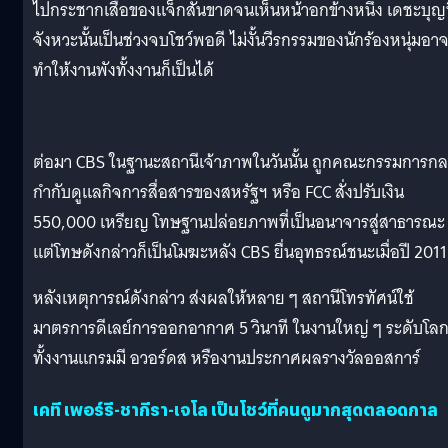
ไปกระชากเสื้อของแจ็กสันขาดจนเห็นหน้าอกข้างหนึ่ง เดชะบุญท
จังหวะนั้นเป็นช่วงจบโชว์พอดี ไม่งั้นวีรกรรมของนักร้องหนุ่มอา
ทำให้งานพังทั้งงานก็เป็นได้
ต่อมา CBS ในฐานะสถานีเจ้าภาพในวันนั้น ถูกคณะกรรมการก
กำกับดูแลกิจการสื่อสารของสหรัฐฯ หรือ FCC สั่งปรับเงิน
550,000 เหรียญ โทษฐานปล่อยภาพที่เป็นอนาจารสู่สาธารณะ
แต่โทษดังกล่าวก็เป็นโมฆะหลัง CBS ยื่นอุทธรณ์ชนะเมื่อปี 201
หลังเหตุการณ์ดังกล่าว ส่งผลให้หลาย ๆ สถานีโทรทัศน์ใช้
มาตรการดีเลย์การออกอากาศ 5 วินาที ในงานใหญ่ ๆ ระดับโล
ทั้งงานแกรมมี อวอร์ดส หรืองานประกาศผลรางวัลออสการ์
เคที เพอร์รี-ชากีรา-เจโล เป็นโชว์ที่คนดูมากสุดตลอดกาล