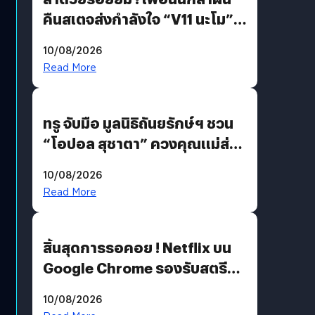
คืนสเตจส่งกำลังใจ “V11 นะโม”
ยุติฝันสัปดาห์ที่ 9 ท่ามกลางความ
10/08/2026
รักแน่นฮอลล์
Read More
ทรู จับมือ มูลนิธิถันยรักษ์ฯ ชวน
“โอปอล สุชาตา” ควงคุณแม่ส่ง
ต่อแคมเปญ “เต้าต้องตรวจ”
10/08/2026
เติมเต็มความหมายวันแม่ปีนี้
Read More
สิ้นสุดการรอคอย ! Netflix บน
Google Chrome รองรับสตรีม
คมชัดระดับ 4K แต่ต้องผ่าน
10/08/2026
เงื่อนไขที่กำหนด