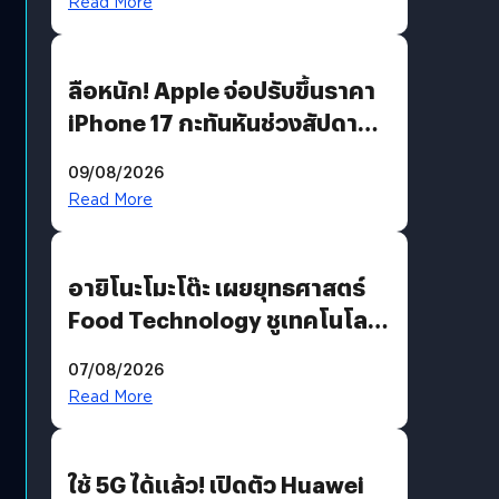
Read More
ลือหนัก! Apple จ่อปรับขึ้นราคา
iPhone 17 กะทันหันช่วงสัปดาห์ที่
10 สิงหาคมนี้
09/08/2026
Read More
อายิโนะโมะโต๊ะ เผยยุทธศาสตร์
Food Technology ชูเทคโนโลยี
“AminoScience” เจาะอินไซต์ผู้
07/08/2026
บริโภคและ B2B
Read More
ใช้ 5G ได้แล้ว! เปิดตัว Huawei