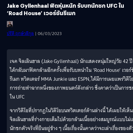
Jake Gyllenhaal ฟิตหุ่นหนัก รับบทนักชก UFC ใน
‘Road House’ เวอร์ชันรีเมก
ปรีดี ฤกษ์วลีกุล
| 06/03/2023
เจค จิลเลินฮาล (Jake Gyllenhaal) นักแสดงหนุ่มใหญ่วัย 42 ปี
ได้กลับมาฟิตกล้ามอีกครั้งเพื่อรับบทนำใน ‘Road House’ เวอร์ช
รีเมก ทวิตเตอร์ MMA Junkie และ ESPN,ได้มีการเผยแพร่วิดีโ
การถ่ายทำฉากหนึ่งของภาพยนตร์ดังกล่าว ซึ่งคาดว่าเป็นการช
ใน UFC
จากวิดีโอที่ปรากฏในวิดีโอบนทวิตเตอร์ด้านล่างนี้ ได้เผยให้เห็น
จิลเลินฮาลที่ร่างกายเต็มไปด้วยกล้ามเนื้ออย่างสมบูรณ์แบบไม่แ
นักชกตัวจริงที่ยืนอยู่ข้าง ๆ เนื้อเรื่องนั้นคาดว่าจะเล่าเรื่องของตั