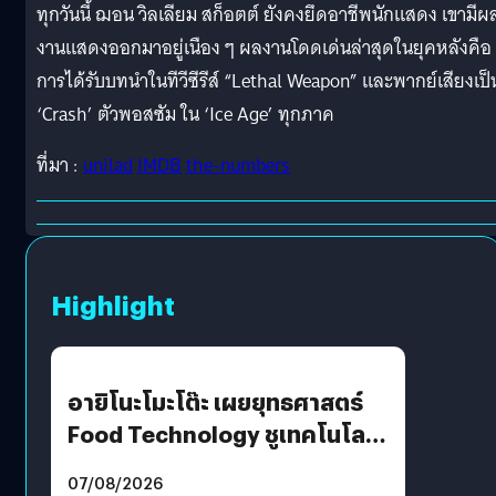
ทุกวันนี้ ฌอน วิลเลียม สก็อตต์ ยังคงยึดอาชีพนักแสดง เขามีผ
งานแสดงออกมาอยู่เนือง ๆ ผลงานโดดเด่นล่าสุดในยุคหลังคือ
การได้รับบทนำในทีวีซีรีส์ “Lethal Weapon” และพากย์เสียงเป็
‘Crash’ ตัวพอสซัม ใน ‘Ice Age’ ทุกภาค
ที่มา :
unilad
IMDB
the-numbers
Highlight
อายิโนะโมะโต๊ะ เผยยุทธศาสตร์
Food Technology ชูเทคโนโลยี
“AminoScience” เจาะอินไซต์ผู้
07/08/2026