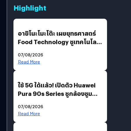
Highlight
อายิโนะโมะโต๊ะ เผยยุทธศาสตร์
Food Technology ชูเทคโนโลยี
“AminoScience” เจาะอินไซต์ผู้
07/08/2026
บริโภคและ B2B
Read More
ใช้ 5G ได้แล้ว! เปิดตัว Huawei
Pura 90s Series ชูกล้องซูม
200 MP ในรุ่นท็อป
07/08/2026
Read More