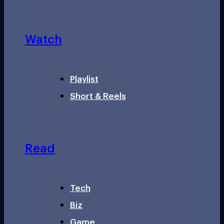
Watch
Playlist
Short & Reels
Read
Tech
Biz
Game