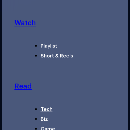
Watch
Playlist
Short & Reels
Read
Tech
Biz
Game