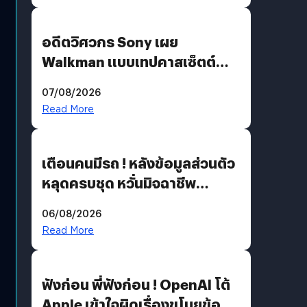
อดีตวิศวกร Sony เผย
Walkman แบบเทปคาสเซ็ตต์
ไม่มีทางกลับมาผลิตได้อีกแล้ว
07/08/2026
Read More
เตือนคนมีรถ ! หลังข้อมูลส่วนตัว
หลุดครบชุด หวั่นมิจฉาชีพ
สวมรอย ล่าสุดพบแล้วเกิดจาก
06/08/2026
รหัสผ่านหลุด ไม่ใช่แฮกเกอร์
Read More
ฟังก่อน พี่ฟังก่อน ! OpenAI โต้
Apple เข้าใจผิดเรื่องขโมยข้อมูล