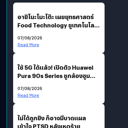
อายิโนะโมะโต๊ะ เผยยุทธศาสตร์
Food Technology ชูเทคโนโลยี
“AminoScience” เจาะอินไซต์ผู้
07/08/2026
บริโภคและ B2B
Read More
ใช้ 5G ได้แล้ว! เปิดตัว Huawei
Pura 90s Series ชูกล้องซูม
200 MP ในรุ่นท็อป
07/08/2026
Read More
ไม่ได้ถูกยิง ก็อาจมีบาดแผล
เข้าใจ PTSD หลังเหตุร้าย