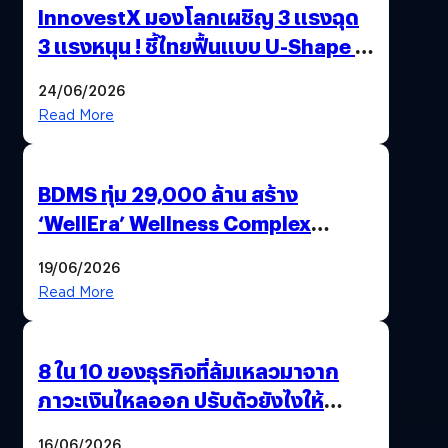
InnovestX มองโลกเผชิญ 3 แรงฉุด
3 แรงหนุน ! ชี้ไทยฟื้นแบบ U-Shape ชู
DR23 ลงทุนหุ้นโลก
24/06/2026
Read More
BDMS ทุ่ม 29,000 ล้าน สร้าง
‘WellEra’ Wellness Complex
ใจกลางกรุง รับเมกะเทรนด์
19/06/2026
Longevity
Read More
8 ใน 10 ของธุรกิจที่ล้มเหลวมาจาก
ภาวะเงินไหลออก ปรับตัวยังไงให้
บริษัทรอด ?
16/06/2026