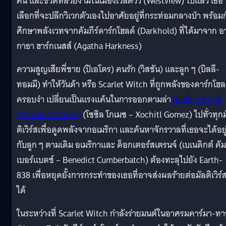
คน และชีวิตที่สวยงามในเมืองเวสต์วิว (Westview) ไปแล้ว เธอ
เลือกที่จะปลีกวิเวกตัวเองไปอาศัยอยู่ที่กระท่อมกลางป่า พร้อม
ศึกษาพลังเวทจากคัมภีร์ดาร์กโฮลด์ (Darkhold) ที่ได้มาจาก อ
กาธา ฮาร์กเนสส์ (Agatha Harkness)
ความสูญเสียพี่ชาย (ปิเอโตร) คนรัก (วิสชัน) และลูก ๆ (บิลลี-
ทอมมี) ทำให้วันด้า หรือ Scarlet Witch ที่ถูกพลังของดาร์กโฮล
ครอบงำ เปลี่ยนเป็นแรงแค้นในการออกตามล่า
อเมริกา ชาเวซ
(America Chavez)
(โซซิล โกเมซ – Xochitl Gomez) ไปทั่วทุกม
ติเวิร์สเพื่อดูดพลังจากอเมริกา และค้นหาจักรวาลที่เธอจะได้อยู
กับลูก ๆ ตามเดิม อเมริกาและ ด็อกเตอร์สเตรนจ์ (เบเนดิกต์ คัม
เบอร์แบตช์ – Benedict Cumberbatch) ต้องทะลุไปยัง Earth-
838 เพื่อหยุดยั้งการกระทำของเธอที่อาจส่งผลร้ายต่อมัลติเวิร์
ได้
ในระหว่างที่ Scarlet Witch กำลังร่ายมนต์ในอาศรมคาร์มา-ท