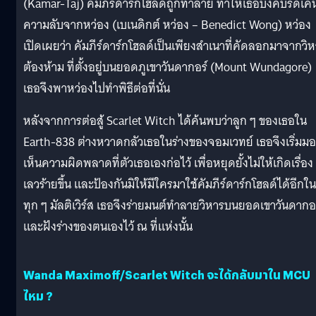
(Kamar-Taj) คัมภีร์ดาร์กโฮลด์ถูกทำลาย ทำให้เธอบังคับรีดเค้
ความลับจากหว่อง (เบเนดิกต์ หว่อง – Benedict Wong) หว่อง
เปิดเผยว่า คัมภีร์ดาร์กโฮลด์เป็นเพียงสำเนาที่คัดลอกมาจากวิ
ต้องห้าม ที่ตั้งอยู่บนยอดภูเขาวันดากอร์ (Mount Wundagore)
เธอจึงพาหว่องไปทำพิธีต่อที่นั่น
หลังจากการต่อสู้ Scarlet Witch ได้ค้นพบว่าลูก ๆ ของเธอใน
Earth-838 ต่างหวาดกลัวเธอในร่างของจอมเวทย์ เธอจึงเริ่มม
เห็นความผิดพลาดที่ตัวเธอเองก่อไว้ เพื่อหยุดยั้งไม่ให้เกิดเรื่อง
เลวร้ายขึ้น และป้องกันมิให้มีใครมาใช้คัมภีร์ดาร์กโฮลด์ได้อีกใน
ทุก ๆ มัลติเวิร์ส เธอจึงร่ายมนต์ทำลายวิหารบนยอดเขาวันดากอ
และฝังร่างของตนเองไว้ ณ ที่แห่งนั้น
Wanda Maximoff/Scarlet Witch จะได้กลับมาใน MCU
ไหม ?