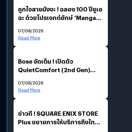
ถูกใจสายมังงะ ! ฉลอง 100 ปีชูเอ
ฉะ ด้วยโปรเจกต์ยักษ์ ‘Manga
Million’ เปิดให้อ่านฟรี 1 ล้านหน้า
07/08/2026
มีภาษาไทยด้วย
Read More
Bose จัดเต็ม ! เปิดตัว
QuietComfort (2nd Gen)
ฟีเจอร์ใหม่เพียบ แต่ราคาเดิม
07/08/2026
Read More
ข่าวดี ! SQUARE ENIX STORE
Plus ขยายการให้บริการถึงไทย
แล้ว ซื้อสินค้าลิขสิทธิ์แท้ได้