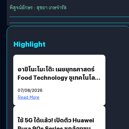
พิสูจน์อักษร : สุชยา เกษจำรัส
Highlight
อายิโนะโมะโต๊ะ เผยยุทธศาสตร์
Food Technology ชูเทคโนโลยี
“AminoScience” เจาะอินไซต์ผู้
07/08/2026
บริโภคและ B2B
Read More
ใช้ 5G ได้แล้ว! เปิดตัว Huawei
Pura 90s Series ชูกล้องซูม