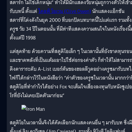
สตาร์ก ไม่ใช่เด็กหนุ่ม” ทำให้มีนักแสดงวัยหนุ่มถูกวางตัวให้เข้
รับบทนี้ ตั้งแต่
ไคลฟ์ โอเวน (Clive Owen)
นักแสดงแอ็กชัน
สตาร์ที่โด่งดังในยุค 2000 ที่บอกปัดบทบาทนี้ไปแต่แรก รวมทั้ง
ครูซ วัย 34 ปีในตอนนั้น ที่มีท่าทีแสดงความสนใจในหนังเรื่องนี้
ตั้งแต่ปี 1998
แต่สุดท้าย ด้วยความที่สตูดิโอเล็ก ๆ ในเวลานั้นที่ยังขาดทุนรอ
และขาดพลังที่เป็นแต้มเอาไปใช้ต่อรองค่าตัว ก็ทำให้ไม่สามาร
ดึงดาราระดับ A-List เบอร์ต้นของฮอลลีวูดอย่างครูซมารับบทไ
ไฟกีได้กล่าวไว้ในหนังสือว่า “ค่าตัวของครูซในเวลานั้น มากกว่าท
สตูดิโอที่ทำกำไรได้อย่าง Fox จะเต็มใจเสี่ยงลงทุนกับหนังซูเปอร
โรที่ยังไม่เคยเปิดตัวมาก่อน”
สตูดิโอในเวลานั้นจึงได้คัดเลือกนักแสดงคนอื่น ๆ มารับบท ซึ่งมี
ตั้งแต่ จิม คาวีเซล (Jim Caviezel), รวมทั้ง ทิโมธี โอลิแฟนต์