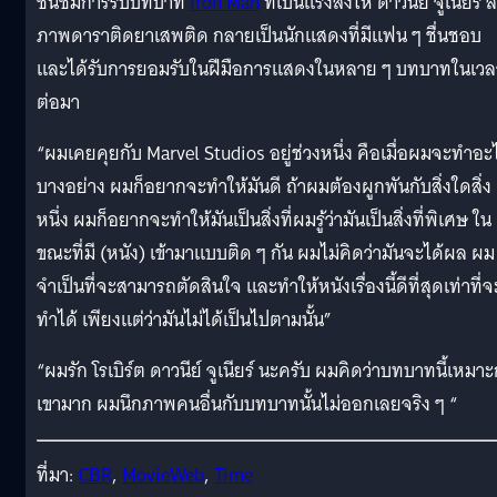
ชื่นชมการรับบทบาท
Iron Man
ที่เป็นแรงส่งให้ ดาวนีย์ จูเนียร์ ล
ภาพดาราติดยาเสพติด กลายเป็นนักแสดงที่มีแฟน ๆ ชื่นชอบ
และได้รับการยอมรับในฝีมือการแสดงในหลาย ๆ บทบาทในเวล
ต่อมา
“ผมเคยคุยกับ Marvel Studios อยู่ช่วงหนึ่ง คือเมื่อผมจะทำอะ
บางอย่าง ผมก็อยากจะทำให้มันดี ถ้าผมต้องผูกพันกับสิ่งใดสิ่ง
หนึ่ง ผมก็อยากจะทำให้มันเป็นสิ่งที่ผมรู้ว่ามันเป็นสิ่งที่พิเศษ ใน
ขณะที่มี (หนัง) เข้ามาแบบติด ๆ กัน ผมไม่คิดว่ามันจะได้ผล ผม
จำเป็นที่จะสามารถตัดสินใจ และทำให้หนังเรื่องนี้ดีที่สุดเท่าที่จ
ทำได้ เพียงแต่ว่ามันไม่ได้เป็นไปตามนั้น”
“ผมรัก โรเบิร์ต ดาวนีย์ จูเนียร์ นะครับ ผมคิดว่าบทบาทนี้เหมาะ
เขามาก ผมนึกภาพคนอื่นกับบทบาทนั้นไม่ออกเลยจริง ๆ “
ที่มา:
CBR
,
MovieWeb
,
Time