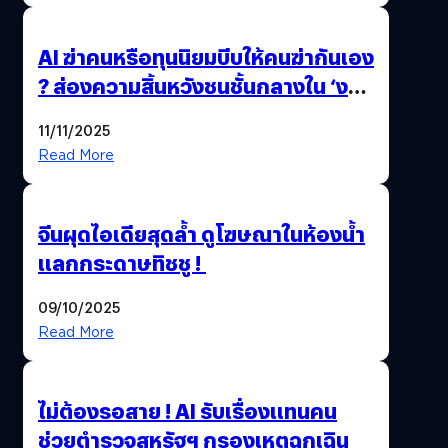
AI ฆ่าคนหรือทุนนิยมบีบให้คนฆ่ากันเอง
? ส่องความสิ้นหวังชนชั้นกลางใน ‘งาน
นี้…ฆ่าเอา’
11/11/2025
Read More
จีนผุดไอเดียสุดล้ำ ดูโฆษณาในห้องน้ำ
แลกกระดาษทิชชู !
09/10/2025
Read More
ไม่ต้องรอสาย ! AI รับเรื่องแทนคน
ช่วยตำรวจสหรัฐฯ กรองเหตุฉุกเฉิน