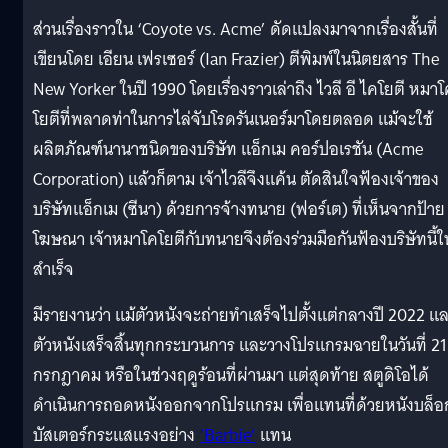
ส่วนเรื่องราวใน ‘Coyote vs. Acme’ ดัดแปลงมาจากเรื่องสั้นที่
เขียนโดย เอียน เฟรเซอร์ (Ian Frazier) ตีพิมพ์ในนิตยสาร The
New Yorker ในปี 1990 โดยเรื่องราวเล่าถึง ไวลี อี ไคโยตี หมา
โยตีที่พลาดท่าในการไล่จับโรดรันเนอร์มาโดยตลอด แม้จะใช้
ผลิตภัณฑ์นานาชนิดของบริษัท แอ็กเม คอร์ปอเรชัน (Acme
Corporation) แล้วก็ตาม เจ้าไวลีจึงแค้น ตัดสินใจฟ้องเจ้าของ
บริษัทแอ็กเม (ซีนา) ด้วยการจ้างทนาย (ฟอร์เต) ที่เห็นจากป้าย
โฆษณา เจ้าหมาโคโยตีกับทนายจึงต้องร่วมมือกันฟ้องบริษัทนี้ให
สำเร็จ
มีรายงานว่า แม้ตัวหนังจะถ่ายทำเสร็จไปตั้งแต่กลางปี 2022 แ
ตัวหนังเสร็จสิ้นทุกกระบวนการ และวางโปรแกรมฉายในวันที่ 21
กรกฎาคม หรือในช่วงฤดูร้อนที่ผ่านมา แต่สุดท้าย สตูดิโอได้
ดำเนินการถอดหนังออกจากโปรแกรม เพื่อแทนที่ด้วยหนังบล็อ
บัสเตอร์กระแสแรงอย่าง
‘Barbie’
แทน