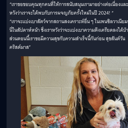
“เราขอขอบคุณทุกคนที่ให้การสนับสนุนเรามาอย่างต่อเนื่องแล
หวังว่าเราจะได้พบกับการผจญภัยครั้งใหม่ในปี 2024! “
“เราจะแบ่งเบาสัตว์จากสถานสงเคราะห์อื่น ๆ ในเพนซิลวาเนียมา
นี่ในสัปดาห์หน้า ซึ่งเราหวังว่าจะแบ่งเบาความตึงเครียดลงได้บ้
ส่วนตอนนี้เราขอมีความสุขกับความสำเร็จนี้กันก่อน สุขสันต์วัน
คริสต์มาส”