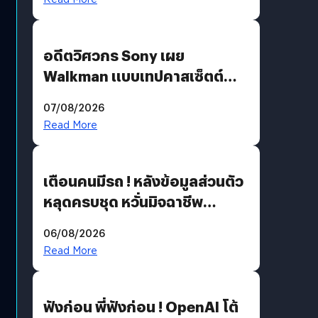
อดีตวิศวกร Sony เผย
Walkman แบบเทปคาสเซ็ตต์
ไม่มีทางกลับมาผลิตได้อีกแล้ว
07/08/2026
Read More
เตือนคนมีรถ ! หลังข้อมูลส่วนตัว
หลุดครบชุด หวั่นมิจฉาชีพ
สวมรอย ล่าสุดพบแล้วเกิดจาก
06/08/2026
รหัสผ่านหลุด ไม่ใช่แฮกเกอร์
Read More
ฟังก่อน พี่ฟังก่อน ! OpenAI โต้