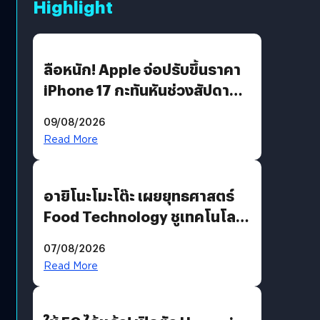
Highlight
ลือหนัก! Apple จ่อปรับขึ้นราคา
iPhone 17 กะทันหันช่วงสัปดาห์ที่
10 สิงหาคมนี้
09/08/2026
Read More
อายิโนะโมะโต๊ะ เผยยุทธศาสตร์
Food Technology ชูเทคโนโลยี
“AminoScience” เจาะอินไซต์ผู้
07/08/2026
บริโภคและ B2B
Read More