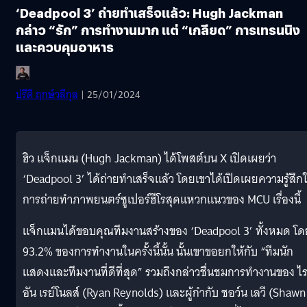
‘Deadpool 3’ ถ่ายทำเสร็จแล้ว: Hugh Jackman
กล่าว “รัก” การทำงานมาก แต่ “เกลียด” การเทรนนิง
และควบคุมอาหาร
ปรีดี ฤกษ์วลีกุล
| 25/01/2024
ฮิว แจ็กแมน (Hugh Jackman) ได้โพสต์บน X เปิดเผยว่า
‘Deadpool 3’ ได้ถ่ายทำเสร็จแล้ว โดยเขาได้เปิดเผยความรู้สึก
การถ่ายทำภาพยนตร์ซูเปอร์ฮีโรสุดแหวกแนวของ MCU เรื่องนี้
แจ็กแมนได้ขอบคุณทีมงานสร้างของ ‘Deadpool 3’ ทั้งหมด โด
93.2% ของการทำงานในครั้งนี้นั้น นั้นเขาขอยกให้กับ “ทีมนัก
แสดงและทีมงานที่ดีที่สุด” รวมถึงกล่าวชื่นชมการทำงานของ ไ
อัน เรย์โนลส์ (Ryan Reynolds) และผู้กำกับ ชอว์น เลวี (Shawn