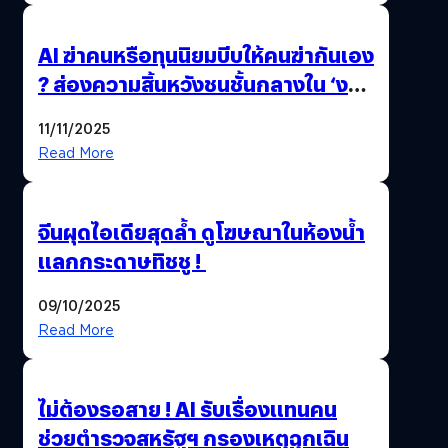
AI ฆ่าคนหรือทุนนิยมบีบให้คนฆ่ากันเอง
? ส่องความสิ้นหวังชนชั้นกลางใน ‘งาน
นี้…ฆ่าเอา’
11/11/2025
Read More
จีนผุดไอเดียสุดล้ำ ดูโฆษณาในห้องน้ำ
แลกกระดาษทิชชู !
09/10/2025
Read More
ไม่ต้องรอสาย ! AI รับเรื่องแทนคน
ช่วยตำรวจสหรัฐฯ กรองเหตุฉุกเฉิน