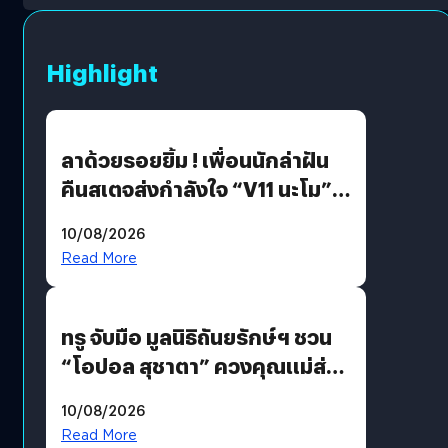
Highlight
ลาด้วยรอยยิ้ม ! เพื่อนนักล่าฝัน
คืนสเตจส่งกำลังใจ “V11 นะโม”
ยุติฝันสัปดาห์ที่ 9 ท่ามกลางความ
10/08/2026
รักแน่นฮอลล์
Read More
ทรู จับมือ มูลนิธิถันยรักษ์ฯ ชวน
“โอปอล สุชาตา” ควงคุณแม่ส่ง
ต่อแคมเปญ “เต้าต้องตรวจ”
10/08/2026
เติมเต็มความหมายวันแม่ปีนี้
Read More