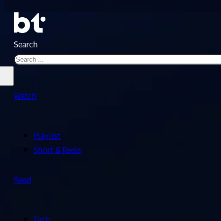
Search
Watch
Playlist
Short & Reels
Read
Tech