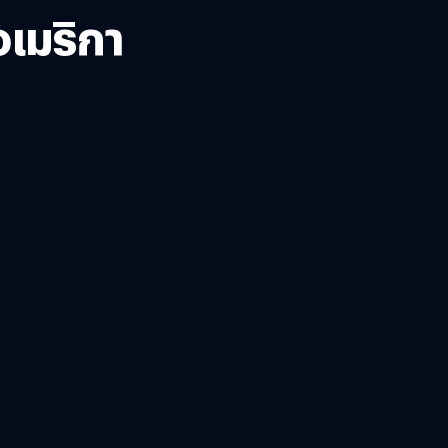
อเมริกา