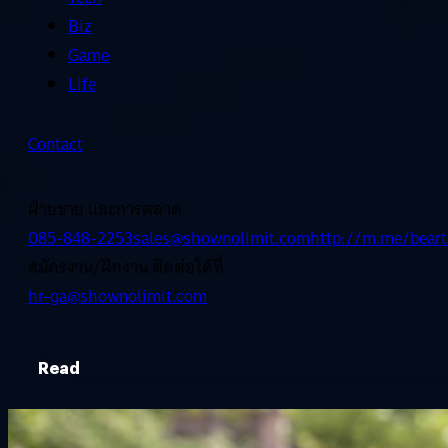
Biz
Game
Life
Contact
ฝ่ายขาย และการตลาด
085-848-2253
sales@shownolimit.com
http://m.me/beart
สมัครงาน/ฝึกงาน ติดต่อได้ที่
hr-ga@shownolimit.com
Read