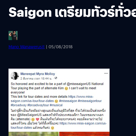
Saigon เตรียมทัวร์ทั่ว
Mano Wanawerusit
| 05/08/2018