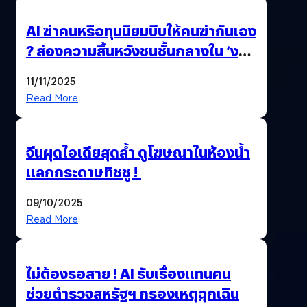
AI ฆ่าคนหรือทุนนิยมบีบให้คนฆ่ากันเอง
? ส่องความสิ้นหวังชนชั้นกลางใน ‘งาน
นี้…ฆ่าเอา’
11/11/2025
Read More
จีนผุดไอเดียสุดล้ำ ดูโฆษณาในห้องน้ำ
แลกกระดาษทิชชู !
09/10/2025
Read More
ไม่ต้องรอสาย ! AI รับเรื่องแทนคน
ช่วยตำรวจสหรัฐฯ กรองเหตุฉุกเฉิน