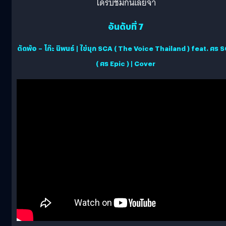
ได้รับชมกันเลยจ้า
อันดับที่ 7
ตัดพ้อ – โก๊ะ นิพนธ์ | ไข่มุก SCA ( The Voice Thailand ) feat. ศร 
( ศร Epic ) | Cover