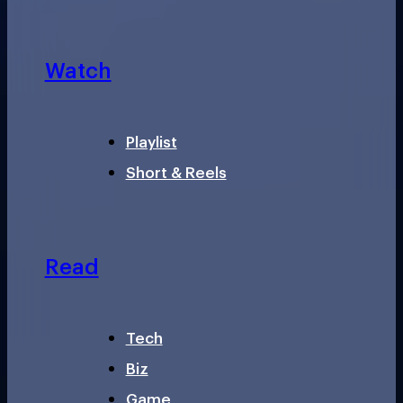
Watch
Playlist
Short & Reels
Read
Tech
Biz
Game