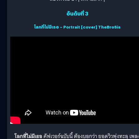
อันดับที่ 3
โลกที่ไม่มีเธอ – Portrait [cover] TheBroSis
โลกที่ไม่มีเธอ
คัฟเวอร์ฉบับนี้ ต้องบอกว่า ยอดวิวพุ่งทะลุ เพล