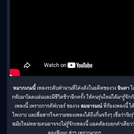
หมากเกมนี้
เพลงระดับตำนานที่โด่งดังในอดีตของวง
อินคา
ได
กลับมาโลดแล่นและมีชีวิตชีวาอีกครั้ง ให้คนรุ่นใหม่ได้มารู้จักก
เพลงนี้ เพราะการคัฟเวอร์ ของวง
สมอารมณ์
ที่ร้องเพลงนี้ ได
ไพเราะ และสื่อสารใจความของเพลงได้ถึงกึ๋นจริงๆ เชื่อว่าวัยรุ
สมัยใหม่หลายคนอาจจะไม่รู้จักเพลงนี้ แอดต้องบอกคำเดียวว
ลองฟังนะ ฮ่าๆ เพราะมากๆ