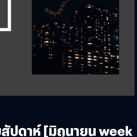
บสัปดาห์ [มิถุนายน week