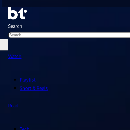
Search
Watch
Playlist
Short & Reels
Read
Tech