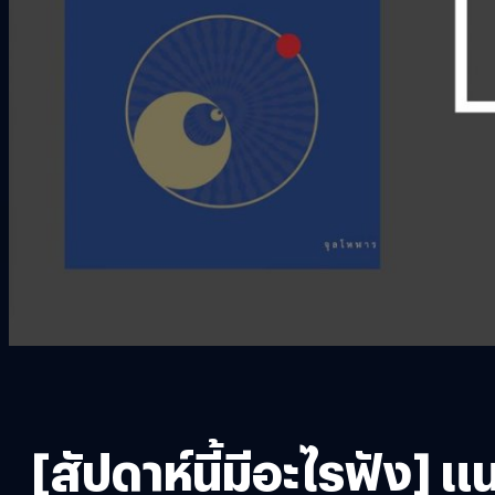
[สัปดาห์นี้มีอะไรฟัง]