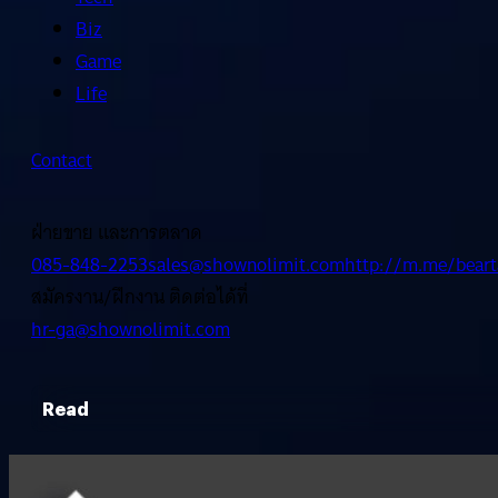
Biz
Game
Life
Contact
ฝ่ายขาย และการตลาด
085-848-2253
sales@shownolimit.com
http://m.me/beart
สมัครงาน/ฝึกงาน ติดต่อได้ที่
hr-ga@shownolimit.com
Read