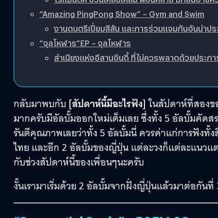
“Amazing PingPong Show” – Gym and Swim
งานดนตรีเปี่ยมสีสัน และการร่วมแจมกันอันน่าปร
“จุลโหฬาร”EP – จุลโหฬาร
สำเนียงแห่งอีสานอินดี้ ที่ไม่ควรพลาดด้วยประกา
กลับมาพบกับ
[สัปดาห์นี้มีอะไรฟัง]
ในสัปดาห์ที่สองขอ
มากครับมีอัลบั้มออกใหม่เต็มเลย ซึ่งทั้ง 5 อัลบั้มคัดสร
รันตีคุณภาพเลยว่าทั้ง 5 อัลบั้มนี่ ควรค่าแก่การฟังทั้
ไทย และอีก 2 อัลบั้มของญี่ปุ่น แต่ละวงก็แต่ละแนวแตกต
กับช่วงสัปดาห์นี้ของเพื่อนๆนะครับ
งั้นเรามาเริ่มด้วย 2 อัลบั้มจากฝั่งญี่ปุ่นแล้วมาต่อกันที