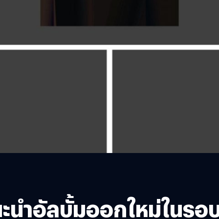
 แนะนำอัลบั้มออกใหม่ในรอ