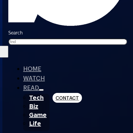
Search
HOME
WATCH
READ
Tech
CONTACT
Biz
Game
Life